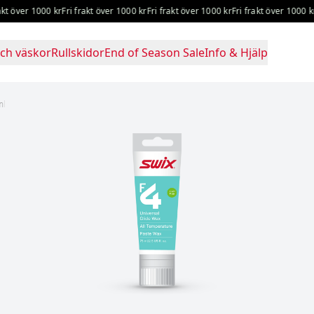
 över 1000 kr
Fri frakt över 1000 kr
Fri frakt över 1000 kr
Fri frakt över 1000 kr
Fr
ch väskor
Rullskidor
End of Season Sale
Info & Hjälp
ml