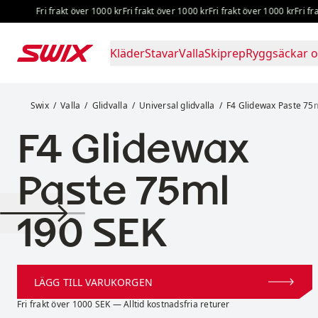
Hoppa till innehåll
Fri frakt över 1000 kr
Fri frakt över 1000 kr
Fri frakt över 1000 kr
Fri frakt
Kläder
Stavar
Valla
Skiprep
Ryggsäckar o
F4 Glidewax Paste 75ml
Swix
Valla
Glidvalla
Universal glidvalla
F4 Glidewax Paste 75
F4 Glidewax
Paste 75ml
Pris:
190 SEK
LÄGG TILL VARUKORGEN
Fri frakt över 1000 SEK — Alltid kostnadsfria returer