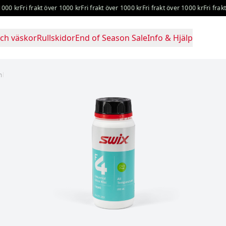
0 kr
Fri frakt över 1000 kr
Fri frakt över 1000 kr
Fri frakt över 1000 kr
Fri frakt ö
ch väskor
Rullskidor
End of Season Sale
Info & Hjälp
ml