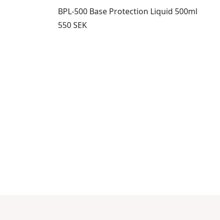
BPL-500 Base Protection Liquid 500ml
Pris:
550 SEK
m 8
ukter 9 genom 12
isningsprodukt 13