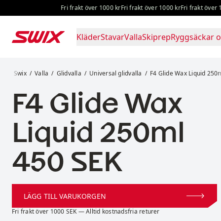
Hoppa till innehåll
Fri frakt över 1000 kr
Fri frakt över 1000 kr
Fri frakt över 100
Kläder
Stavar
Valla
Skiprep
Ryggsäckar o
F4 Glide Wax Liquid 250ml
Swix
Valla
Glidvalla
Universal glidvalla
F4 Glide Wax Liquid 250
F4 Glide Wax
Liquid 250ml
Pris:
450 SEK
LÄGG TILL VARUKORGEN
Fri frakt över 1000 SEK — Alltid kostnadsfria returer