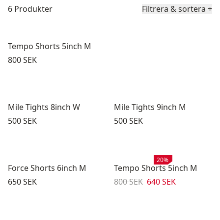
Produktlista
6 Produkter
Filtrera & sortera
+
Tempo Shorts 5inch M
Pris:
800 SEK
Mile Tights 8inch W
Mile Tights 9inch M
Pris:
Pris:
500 SEK
500 SEK
Rea
:
20%
Force Shorts 6inch M
Tempo Shorts 5inch M
Pris:
Originalpris:
Reapris
:
650 SEK
800 SEK
640 SEK