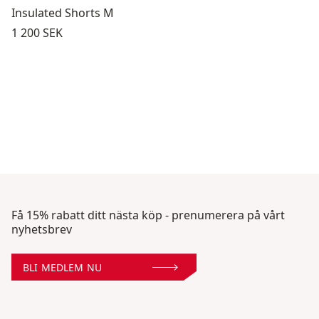
Insulated Shorts M
Pris:
1 200 SEK
Få 15% rabatt ditt nästa köp - prenumerera på vårt
nyhetsbrev
BLI MEDLEM NU