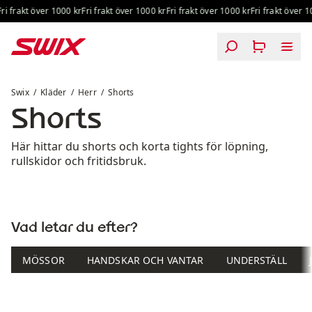
Hoppa till innehåll
ri frakt över 1000 kr
Fri frakt över 1000 kr
Fri frakt över 1000 kr
Fri frakt över 10
Shorts
Swix
Kläder
Herr
Shorts
Shorts
Här hittar du shorts och korta tights för löpning,
rullskidor och fritidsbruk.
Vad letar du efter?
MÖSSOR
HANDSKAR OCH VANTAR
UNDERSTÄLL