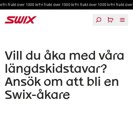
Hoppa till innehåll
r
Fri frakt över 1000 kr
Fri frakt över 1000 kr
Fri frakt över 1000 kr
Fri frakt över
Vill du åka med våra längdskidstavar?
Vill du åka med våra
längdskidstavar?
Ansök om att bli en
Swix-åkare