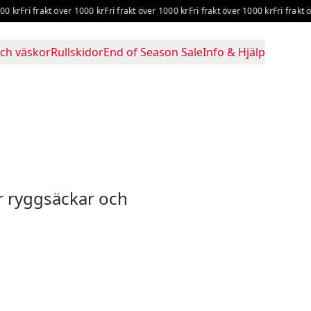
 kr
Fri frakt över 1000 kr
Fri frakt över 1000 kr
Fri frakt över 1000 kr
Fri frakt öv
ch väskor
Rullskidor
End of Season Sale
Info & Hjälp
ör ryggsäckar och