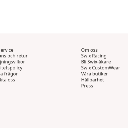
ervice
Om oss
ans och retur
Swix Racing
jningsvilkor
Bli Swix-åkare
itetspolicy
Swix CustomWear
ga frågor
Våra butiker
kta oss
Hållbarhet
Press