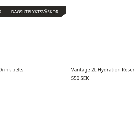
R
DAGSUTFLYKTSVÄSKOR
Drink belts
Vantage 2L Hydration Reser
Pris:
550 SEK