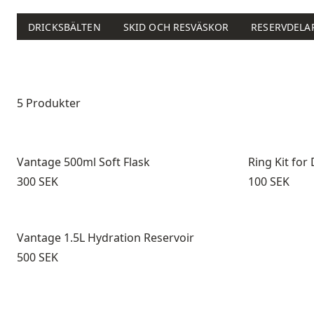
DRICKSBÄLTEN
SKID OCH RESVÄSKOR
RESERVDELA
Produktlista
5 Produkter
Vantage 500ml Soft Flask
Ring Kit for 
Pris:
Pris:
300 SEK
100 SEK
Vantage 1.5L Hydration Reservoir
Pris:
500 SEK