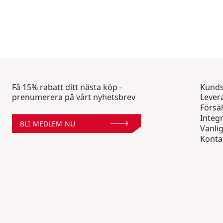
Få 15% rabatt ditt nästa köp -
Kunds
prenumerera på vårt nyhetsbrev
Lever
Försäl
Integr
BLI MEDLEM NU
Vanli
Konta