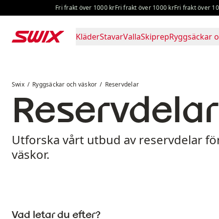
Hoppa till innehåll
Fri frakt över 1000 kr
Fri frakt över 1000 kr
Fri frakt över 1000
Kläder
Stavar
Valla
Skiprep
Ryggsäckar o
Reservdelar
Swix
Ryggsäckar och väskor
Reservdelar
Reservdelar
Utforska vårt utbud av reservdelar f
väskor.
Vad letar du efter?