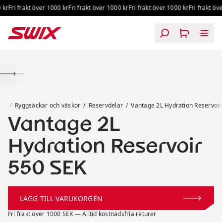
Hoppa till innehåll
kr
Fri frakt över 1000 kr
Fri frakt över 1000 kr
Fri frakt över 1000 kr
Fri frakt öve
Vantage 2L Hydration Reservoir
wix
Ryggsäckar och väskor
Reservdelar
Vantage 2L Hydration Reservoir
Vantage 2L
Hydration Reservoir
Pris:
550 SEK
LÄGG TILL VARUKORGEN
Fri frakt över 1000 SEK — Alltid kostnadsfria returer