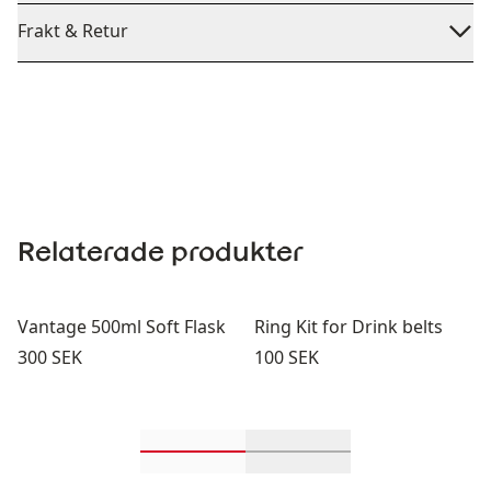
Frakt & Retur
Relaterade produkter
Vantage 500ml Soft Flask
Ring Kit for Drink belts
Pris:
Pris:
300 SEK
100 SEK
Rulla in-visningsprodukter 1 geno
Rulla in-visningsprod