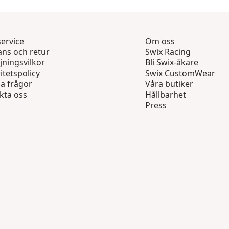
ervice
Om oss
ans och retur
Swix Racing
jningsvilkor
Bli Swix-åkare
itetspolicy
Swix CustomWear
ga frågor
Våra butiker
kta oss
Hållbarhet
Press