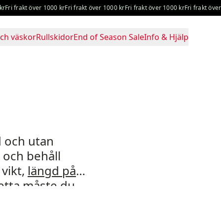
ri frakt över 1000 kr
Fri frakt över 1000 kr
Fri frakt över 1000 kr
Fri frakt över 1
ch väskor
Rullskidor
End of Season Sale
Info & Hjälp
d och utan
, och behåll
vikt,
längd på
etta måste du
råd och
ips och guider
.