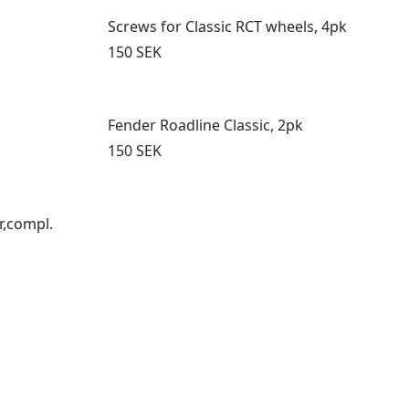
Screws for Classic RCT wheels, 4pk
Pris:
150 SEK
Fender Roadline Classic, 2pk
Pris:
150 SEK
r,compl.