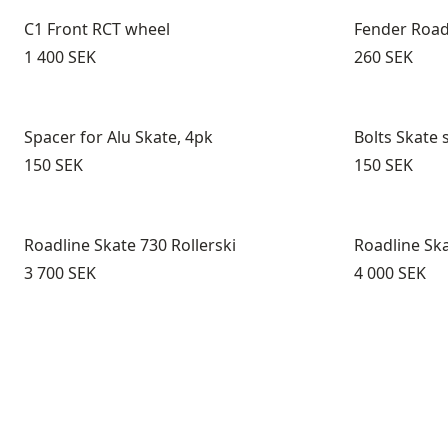
C1 Front RCT wheel
Fender Roadl
Pris:
Pris:
1 400 SEK
260 SEK
Spacer for Alu Skate, 4pk
Bolts Skate 
Pris:
Pris:
150 SEK
150 SEK
Roadline Skate 730 Rollerski
Roadline Ska
Pris:
Pris:
3 700 SEK
4 000 SEK