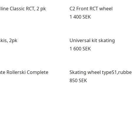
ine Classic RCT, 2 pk
C2 Front RCT wheel
Pris:
1 400 SEK
skis, 2pk
Universal kit skating
Pris:
1 600 SEK
te Rollerski Complete
Skating wheel typeS1,rubbe
Pris:
850 SEK