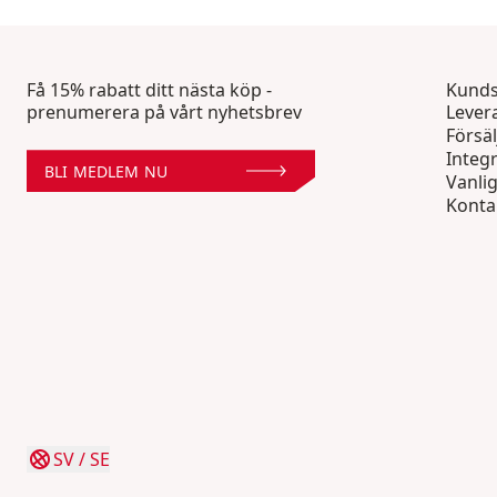
Få 15% rabatt ditt nästa köp -
Kunds
prenumerera på vårt nyhetsbrev
Lever
Försäl
Integr
BLI MEDLEM NU
Vanli
Konta
SV
/
SE