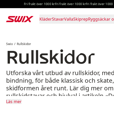
Hoppa till innehåll
Fri frakt över 1000 kr
Fri frakt över 1000 kr
Fri frakt över 1000 kr
F
Kläder
Stavar
Valla
Skiprep
Ryggsäckar o
Rullskidor
Swix
Rullskidor
Rullskidor
Utforska vårt utbud av rullskidor, me
bindning, för både klassisk och skate
skidformen året runt. Lär dig mer om 
rullskidstavar
och hjulval i artikeln «
D
Läs mer
veta om rullskidor
», och få praktiska 
träningsinspiration i vår
samling av t