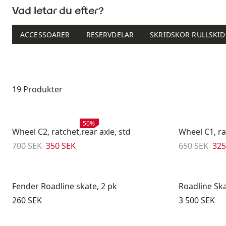
Vad letar du efter?
ACCESSOARER
RESERVDELAR
SKRIDSKOR RULLSKI
Produktlista
19 Produkter
Rea
:
50%
Wheel C2, ratchet,rear axle, std
Wheel C1, ra
Originalpris:
Reapris
:
Originalpris:
Rea
700 SEK
350 SEK
650 SEK
325
Fender Roadline skate, 2 pk
Roadline Ska
Pris:
Pris:
260 SEK
3 500 SEK