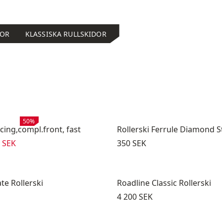
DOR
KLASSISKA RULLSKIDOR
Rea
:
50%
cing,compl.front, fast
Rollerski Ferrule Diamond 
pris
:
Pris:
 SEK
350 SEK
te Rollerski
Roadline Classic Rollerski
Pris:
4 200 SEK