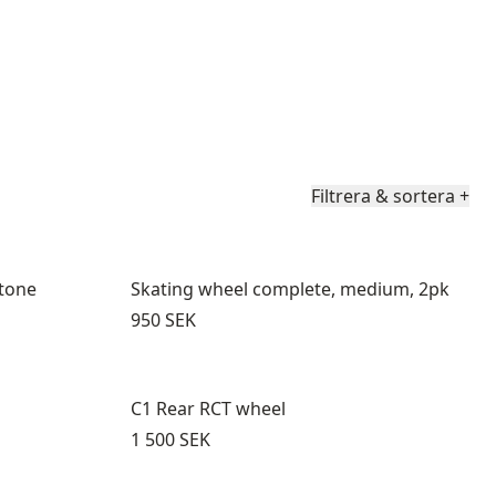
Filtrera & sortera
+
Stone
Skating wheel complete, medium, 2pk
Pris:
950 SEK
C1 Rear RCT wheel
Pris:
1 500 SEK