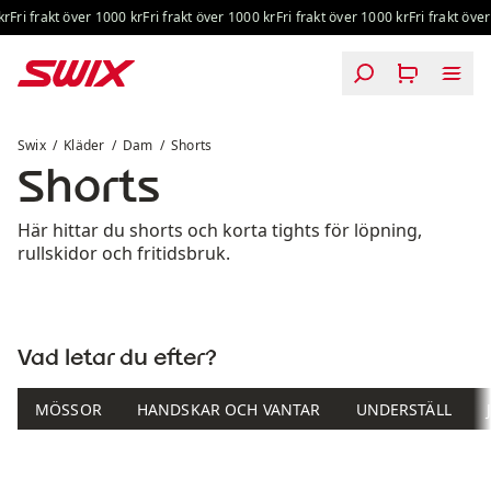
Hoppa till innehåll
r
Fri frakt över 1000 kr
Fri frakt över 1000 kr
Fri frakt över 1000 kr
Fri frakt över
Shorts
Swix
Kläder
Dam
Shorts
Shorts
Här hittar du shorts och korta tights för löpning,
rullskidor och fritidsbruk.
Vad letar du efter?
MÖSSOR
HANDSKAR OCH VANTAR
UNDERSTÄLL