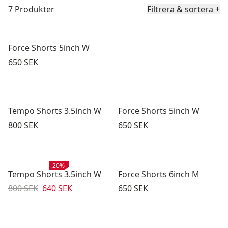
Produktlista
7 Produkter
Filtrera & sortera
+
Force Shorts 5inch W
Pris:
650 SEK
Tempo Shorts 3.5inch W
Force Shorts 5inch W
Pris:
Pris:
800 SEK
650 SEK
Rea
:
20%
Tempo Shorts 3.5inch W
Force Shorts 6inch M
Originalpris:
Reapris
:
Pris:
800 SEK
640 SEK
650 SEK