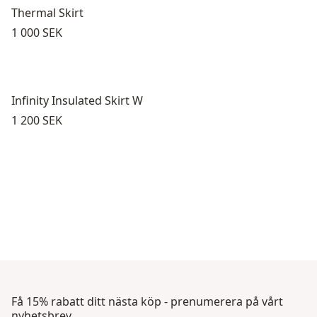
Thermal Skirt
Pris:
1 000 SEK
Infinity Insulated Skirt W
Pris:
1 200 SEK
Få 15% rabatt ditt nästa köp - prenumerera på vårt
nyhetsbrev