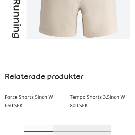
Relaterade produkter
Force Shorts 5inch W
Tempo Shorts 3.5inch W
Pris:
Pris:
650 SEK
800 SEK
Rulla in-visningsprodukter 1 genom 2
Rulla in-visningsprodukter 
Rulla in-visning