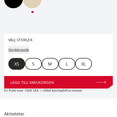
Force Shorts 5inch W
Force Shorts 5inch W
Välj storlek
VÄLJ STORLEK
Storleksguide
Storlek
XS
S
M
L
XL
LÄGG TILL VARUKORGEN
Fri frakt över 1000 SEK — Alltid kostnadsfria returer
Aktiviteter