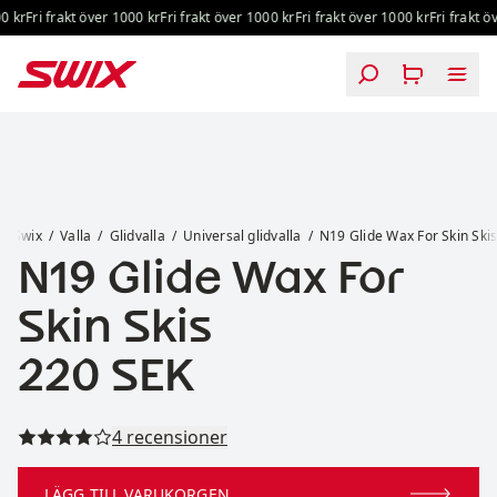
Hoppa till innehåll
0 kr
Fri frakt över 1000 kr
Fri frakt över 1000 kr
Fri frakt över 1000 kr
Fri frakt öv
N19 Glide Wax For Skin Skis
Swix
Valla
Glidvalla
Universal glidvalla
N19 Glide Wax For Skin Ski
N19 Glide Wax For
Skin Skis
Pris:
220 SEK
Läs alla recensioner
4 recensioner
LÄGG TILL VARUKORGEN