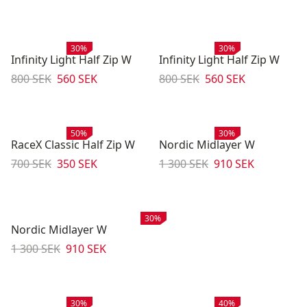
Rea
:
Rea
:
30%
30%
Infinity Light Half Zip W
Infinity Light Half Zip W
Originalpris:
Reapris
:
Originalpris:
Reapris
:
800 SEK
560 SEK
800 SEK
560 SEK
Rea
:
Rea
:
50%
30%
RaceX Classic Half Zip W
Nordic Midlayer W
Originalpris:
Reapris
:
Originalpris:
Reapris
:
700 SEK
350 SEK
1 300 SEK
910 SEK
Rea
:
30%
Nordic Midlayer W
Originalpris:
Reapris
:
1 300 SEK
910 SEK
Rea
:
Rea
:
30%
40%