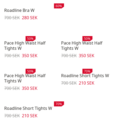
Rea
:
60%
Roadline Bra W
Originalpris:
Reapris
:
700 SEK
280 SEK
Rea
:
Rea
:
50%
50%
Pace High Waist Half
Pace High Waist Half
Tights W
Tights W
Originalpris:
Reapris
:
Originalpris:
Reapris
:
700 SEK
350 SEK
700 SEK
350 SEK
Rea
:
Rea
:
50%
70%
Pace High Waist Half
Roadline Short Tights W
Tights W
Originalpris:
Reapris
:
700 SEK
210 SEK
Originalpris:
Reapris
:
700 SEK
350 SEK
Rea
:
70%
Roadline Short Tights W
Originalpris:
Reapris
:
700 SEK
210 SEK