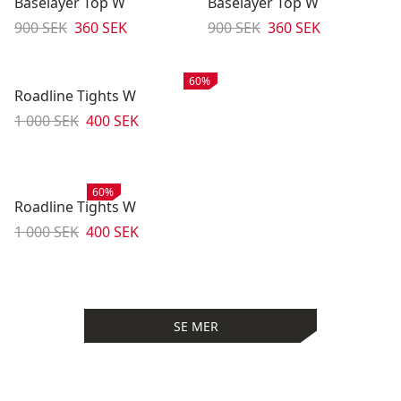
Baselayer Top W
Baselayer Top W
Originalpris:
Reapris
:
Originalpris:
Reapris
:
900 SEK
360 SEK
900 SEK
360 SEK
Rea
:
60%
Roadline Tights W
Originalpris:
Reapris
:
1 000 SEK
400 SEK
Rea
:
60%
Roadline Tights W
Originalpris:
Reapris
:
1 000 SEK
400 SEK
SE MER