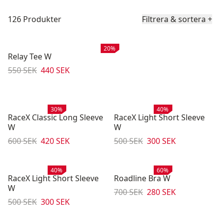
Produktlista
126 Produkter
Filtrera & sortera
+
Rea
:
20%
Relay Tee W
Originalpris:
Reapris
:
550 SEK
440 SEK
Rea
:
Rea
:
30%
40%
RaceX Classic Long Sleeve
RaceX Light Short Sleeve
W
W
Originalpris:
Reapris
:
Originalpris:
Reapris
:
600 SEK
420 SEK
500 SEK
300 SEK
Rea
:
Rea
:
40%
60%
RaceX Light Short Sleeve
Roadline Bra W
W
Originalpris:
Reapris
:
700 SEK
280 SEK
Originalpris:
Reapris
:
500 SEK
300 SEK