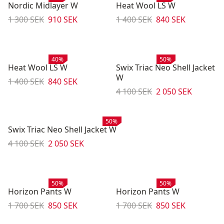
Nordic Midlayer W
Heat Wool LS W
Originalpris:
Reapris
:
Originalpris:
Reapris
:
1 300 SEK
910 SEK
1 400 SEK
840 SEK
Rea
:
Rea
:
40%
50%
Heat Wool LS W
Swix Triac Neo Shell Jacket
W
Originalpris:
Reapris
:
1 400 SEK
840 SEK
Originalpris:
Reapris
:
4 100 SEK
2 050 SEK
Rea
:
50%
Swix Triac Neo Shell Jacket W
Originalpris:
Reapris
:
4 100 SEK
2 050 SEK
Rea
:
Rea
:
50%
50%
Horizon Pants W
Horizon Pants W
Originalpris:
Reapris
:
Originalpris:
Reapris
:
1 700 SEK
850 SEK
1 700 SEK
850 SEK