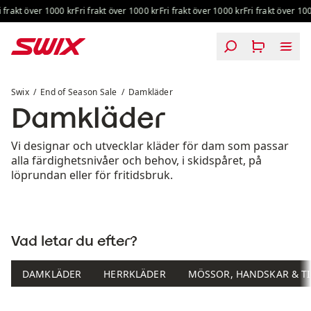
Hoppa till innehåll
frakt över 1000 kr
Fri frakt över 1000 kr
Fri frakt över 1000 kr
Fri frakt över 1000 
Damkläder
Swix
End of Season Sale
Damkläder
Damkläder
Vi designar och utvecklar kläder för dam som passar
alla färdighetsnivåer och behov, i skidspåret, på
löprundan eller för fritidsbruk.
Vad letar du efter?
DAMKLÄDER
HERRKLÄDER
MÖSSOR, HANDSKAR & T