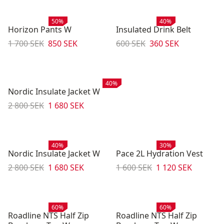
Rea
:
Rea
:
50%
40%
Horizon Pants W
Insulated Drink Belt
Originalpris:
Reapris
:
Originalpris:
Reapris
:
1 700 SEK
850 SEK
600 SEK
360 SEK
Rea
:
40%
Nordic Insulate Jacket W
Originalpris:
Reapris
:
2 800 SEK
1 680 SEK
Rea
:
Rea
:
40%
30%
Nordic Insulate Jacket W
Pace 2L Hydration Vest
Originalpris:
Reapris
:
Originalpris:
Reapris
:
2 800 SEK
1 680 SEK
1 600 SEK
1 120 SEK
Rea
:
Rea
:
60%
60%
Roadline NTS Half Zip
Roadline NTS Half Zip