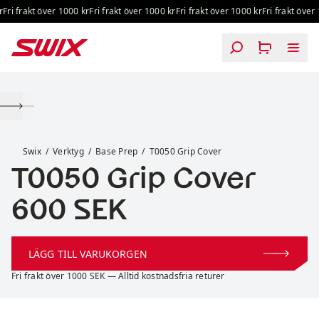
Hoppa till innehåll
Fri frakt över 1000 kr
Fri frakt över 1000 kr
Fri frakt över 1000 kr
Fri frakt över 
T0050 Grip Cover
Swix
Verktyg
Base Prep
T0050 Grip Cover
T0050 Grip Cover
Pris:
600 SEK
LÄGG TILL VARUKORGEN
Fri frakt över 1000 SEK — Alltid kostnadsfria returer