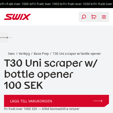
Hoppa till innehåll
Fri frakt över 1000 kr
Fri frakt över 1000 kr
Fri frakt över 1000 kr
Fri frakt över 
T30 Uni scraper w/ bottle opener
Swix
Verktyg
Base Prep
T30 Uni scraper w/ bottle opener
T30 Uni scraper w/
bottle opener
Pris:
100 SEK
LÄGG TILL VARUKORGEN
Fri frakt över 1000 SEK — Alltid kostnadsfria returer