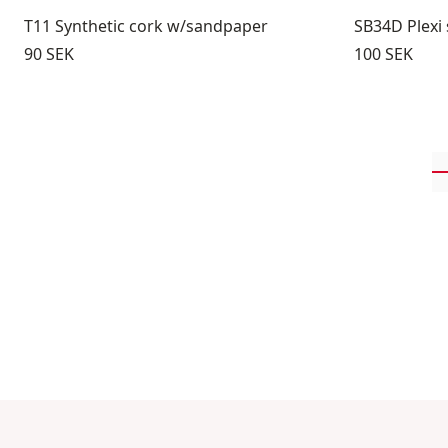
T11 Synthetic cork w/sandpaper
SB34D Plex
Pris:
Pris:
90 SEK
100 SEK