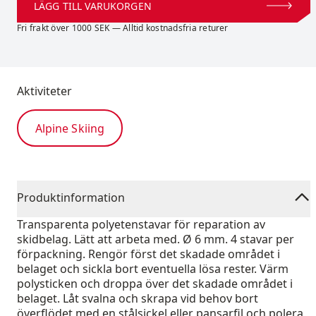
LÄGG TILL VARUKORGEN
Fri frakt över 1000 SEK — Alltid kostnadsfria returer
Aktiviteter
Alpine Skiing
Produktinformation
Transparenta polyetenstavar för reparation av
skidbelag. Lätt att arbeta med. Ø 6 mm. 4 stavar per
förpackning. Rengör först det skadade området i
belaget och sickla bort eventuella lösa rester. Värm
polysticken och droppa över det skadade området i
belaget. Låt svalna och skrapa vid behov bort
överflödet med en stålsickel eller pansarfil och polera