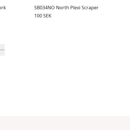
ork
SB034NO North Plexi Scraper
Pris:
100 SEK
9 genom 12
gsprodukter 13 genom 16
a in-visningsprodukt 17