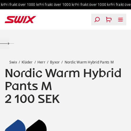
Hoppa till innehåll
r
Fri frakt över 1000 kr
Fri frakt över 1000 kr
Fri frakt över 1000 kr
Fri frakt över
Nordic Warm Hybrid Pants M
Swix
Kläder
Herr
Byxor
Nordic Warm Hybrid Pants M
Nordic Warm Hybrid
Pants M
Pris:
2 100 SEK