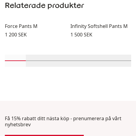
Relaterade produkter
Force Pants M
Infinity Softshell Pants M
Pris:
Pris:
1 200 SEK
1 500 SEK
Rulla in-visningsprodukter 1 genom 2
Rulla in-visningsprodukter 3 genom 4
Rulla in-visningsprodukter 5 ge
Rulla in-visningsproduk
Rulla in-visni
Rulla 
Få 15% rabatt ditt nästa köp - prenumerera på vårt
nyhetsbrev