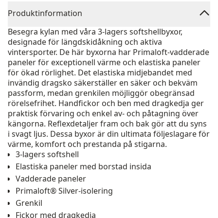
Produktinformation
Besegra kylan med våra 3-lagers softshellbyxor,
designade för längdskidåkning och aktiva
vintersporter. De här byxorna har Primaloft-vadderade
paneler för exceptionell värme och elastiska paneler
för ökad rörlighet. Det elastiska midjebandet med
invändig dragsko säkerställer en säker och bekväm
passform, medan grenkilen möjliggör obegränsad
rörelsefrihet. Handfickor och ben med dragkedja ger
praktisk förvaring och enkel av- och påtagning över
kängorna. Reflexdetaljer fram och bak gör att du syns
i svagt ljus. Dessa byxor är din ultimata följeslagare för
värme, komfort och prestanda på stigarna.
3-lagers softshell
Elastiska paneler med borstad insida
Vadderade paneler
Primaloft® Silver-isolering
Grenkil
Fickor med dragkedja