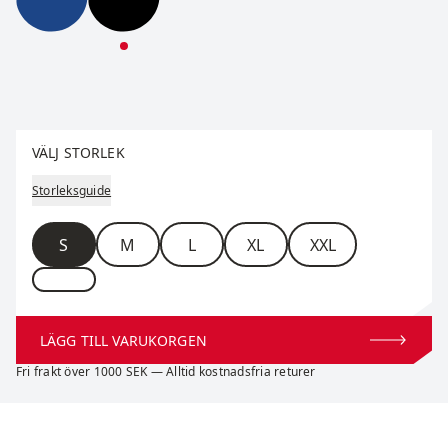
Nordic Warm Hybrid Pants M
Nordic Warm Hybrid Pants M
Välj storlek
VÄLJ STORLEK
Storleksguide
Storlek
S
M
L
XL
XXL
LÄGG TILL VARUKORGEN
Fri frakt över 1000 SEK — Alltid kostnadsfria returer