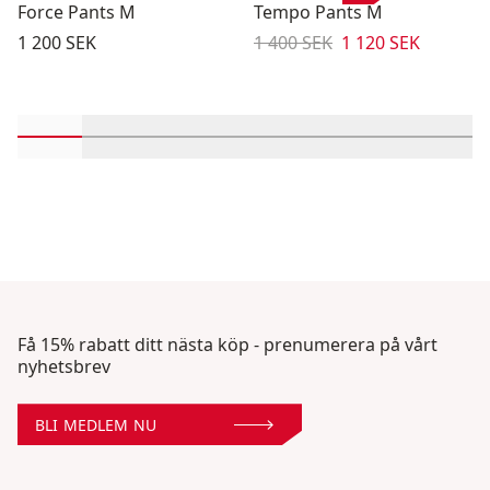
Force Pants M
Tempo Pants M
Pris:
Originalpris:
Reapris
:
1 200 SEK
1 400 SEK
1 120 SEK
Rulla in-visningsprodukter 1 genom 2
Rulla in-visningsprodukter 3 genom 4
Rulla in-visningsprodukter 5 genom
Rulla in-visningsprodukter 
Rulla in-visningspro
Rulla in-visn
Rulla
Få 15% rabatt ditt nästa köp - prenumerera på vårt
nyhetsbrev
BLI MEDLEM NU