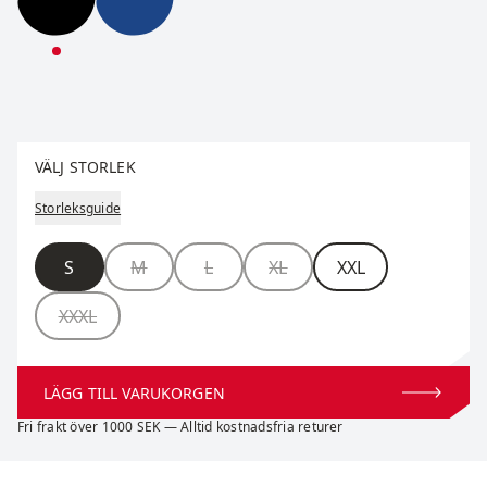
Infinity Pants M
Infinity Pants M
Välj storlek
VÄLJ STORLEK
Storleksguide
Storlek
S
M
L
XL
XXL
XXXL
LÄGG TILL VARUKORGEN
Fri frakt över 1000 SEK — Alltid kostnadsfria returer