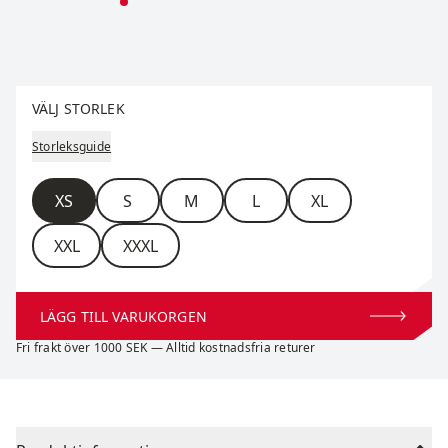
Välj storlek
VÄLJ STORLEK
Storleksguide
Storlek
XS
S
M
L
XL
XXL
XXXL
LÄGG TILL VARUKORGEN
Fri frakt över 1000 SEK — Alltid kostnadsfria returer