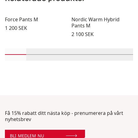
Force Pants M
Nordic Warm Hybrid
Pants M
Pris:
1 200 SEK
Pris:
2 100 SEK
Rulla in-visningsprodukter 1 genom 2
Rulla in-visningsprodukter 3 genom 4
Rulla in-visningsprodukter 5 ge
Rulla in-visningsproduk
Rulla in-visni
Rulla 
Få 15% rabatt ditt nästa köp - prenumerera på vårt
nyhetsbrev
BLI MEDLEM NU