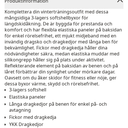
Produktinformation
Komplettera din vinterträningsoutfit med dessa
mångsidiga 3-lagers softshellbyxor för
längdskidåkning. De är byggda för prestanda och
komfort och har flexibla elastiska paneler på baksidan
för enkel rörelsefrihet, ett mjukt midjeband med en
invändig dragsko och dragkedjor med långa ben för
bekvämlighet. Fickor med dragkedja håller dina
nödvändigheter säkra, medan elastiska muddar med
silikongrepp håller sig på plats under aktivitet.
Reflekterande element på baksidan av benen och på
låret förbättrar din synlighet under mörkare dagar.
Oavsett om du åker skidor för fitness eller nöje, ger
dessa byxor värme, skydd och rörelsefrihet.
3-lagers softshell
Elastiska paneler
Långa dragkedjor på benen för enkel på- och
avtagning
Fickor med dragkedja
YKK Dragkedjor