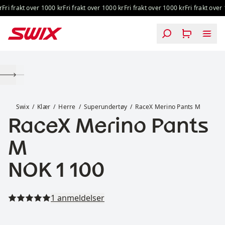
Hopp til innhold
ri frakt over 1000 kr
Fri frakt over 1000 kr
Fri frakt over 1000 kr
Fri frakt over 1
RaceX Merino Pants M
Swix
Klær
Herre
Superundertøy
RaceX Merino Pants M
RaceX Merino Pants
M
Pris:
NOK 1 100
Les alle anmeldelser
1 anmeldelser