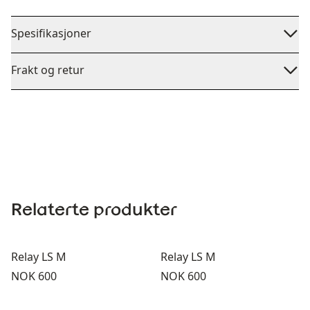
Spesifikasjoner
Frakt og retur
Relaterte produkter
Relay LS M
Relay LS M
Pris:
Pris:
NOK 600
NOK 600