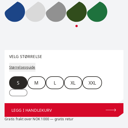
RaceX Merino Pants M
RaceX Merino Pants M
RaceX Merino Pants M
RaceX Merino Pants M
RaceX Merino
Velg størrelse
VELG STØRRELSE
Størrelsesguide
Størrelse
S
M
L
XL
XXL
LEGG I HANDLEKURV
Gratis frakt over NOK 1000 — gratis retur