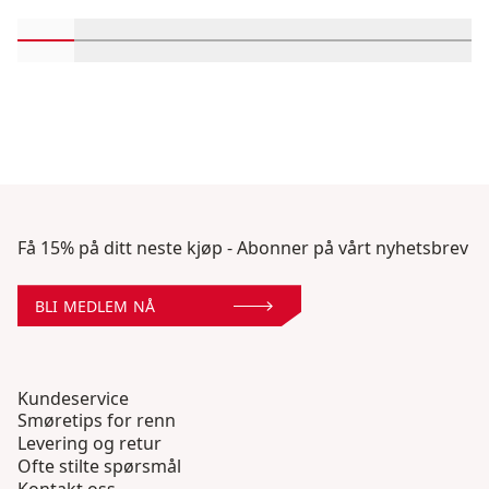
Rull inn-visningsprodukter 1 gjennom 2
Rull inn-visningsprodukter 3 gjennom 4
Rull inn-visningsprodukter 5 gjennom 
Rull inn-visningsprodukter 7 gj
Rull inn-visningsprodukt
Rull inn-visningsp
Rull inn-vi
Rull 
Få 15% på ditt neste kjøp - Abonner på vårt nyhetsbrev
BLI MEDLEM NÅ
Kundeservice
Smøretips for renn
Levering og retur
Ofte stilte spørsmål