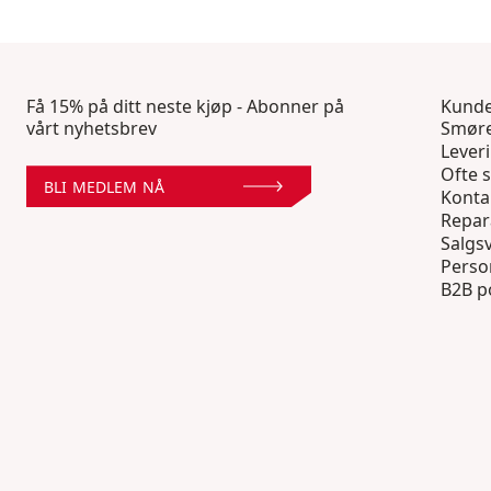
Få 15% på ditt neste kjøp - Abonner på
Kunde
vårt nyhetsbrev
Smøre
Lever
Ofte s
BLI MEDLEM NÅ
Konta
Repar
Salgsv
Perso
B2B p