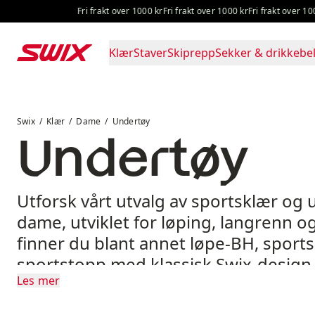
Hopp til innhold
Fri frakt over 1000 kr
Fri frakt over 1000 kr
Fri frakt over 1000
Klær
Staver
Skiprepp
Sekker & drikkebel
Undertøy
Swix
Klær
Dame
Undertøy
Undertøy
Utforsk vårt utvalg av sportsklær og 
dame, utviklet for løping, langrenn og
finner du blant annet løpe-BH, sport
sportstopp med klassisk Swix-design, 
Les mer
komfort, støtte og bevegelsesfrihet 
konkurranse.