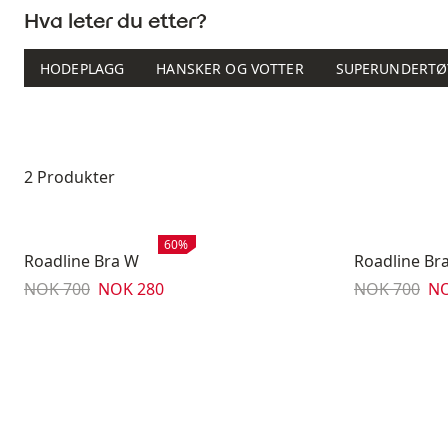
Hva leter du etter?
HODEPLAGG
HANSKER OG VOTTER
SUPERUNDERTØ
Produktliste
2 Produkter
Salg
:
60%
Roadline Bra W
Roadline Br
Originalpris:
Salgspris
:
Originalpris:
Sa
NOK 700
NOK 280
NOK 700
NO