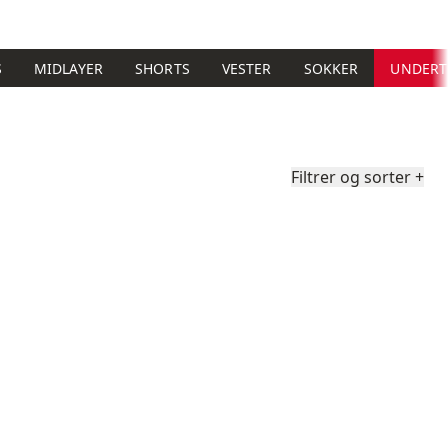
S
MIDLAYER
SHORTS
VESTER
SOKKER
UNDERT
Filtrer og sorter
+