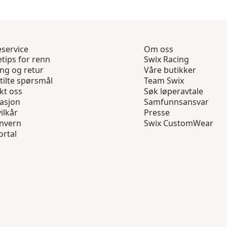
service
Om oss
tips for renn
Swix Racing
ing og retur
Våre butikker
tilte spørsmål
Team Swix
kt oss
Søk løperavtale
asjon
Samfunnsansvar
ilkår
Presse
nvern
Swix CustomWear
ortal