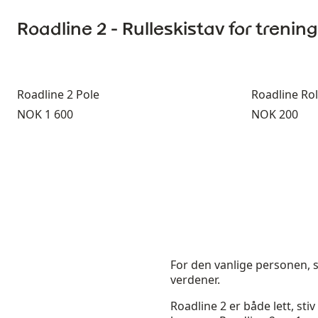
Roadline 2 - Rulleskistav for treni
Roadline 2 Pole
Roadline Rol
Pris:
Pris:
NOK 1 600
NOK 200
For den vanlige personen, so
verdener.
Roadline 2 er både lett, sti