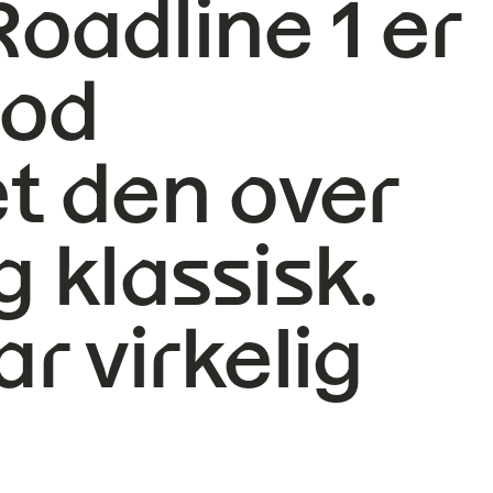
Roadline 1 er
god
et den over
 klassisk.
r virkelig