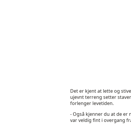
Det er kjent at lette og sti
ujevnt terreng setter staven
forlenger levetiden.
- Også kjenner du at de e
var veldig fint i overgang fra