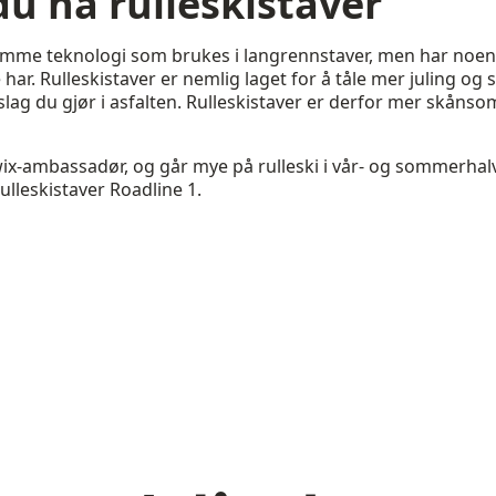
du ha rulleskistaver
samme teknologi som brukes i langrennstaver, men har noe
har. Rulleskistaver er nemlig laget for å tåle mer juling og s
 slag du gjør i asfalten. Rulleskistaver er derfor mer skån
ix-ambassadør, og går mye på rulleski i vår- og sommerhalv
lleskistaver Roadline 1.