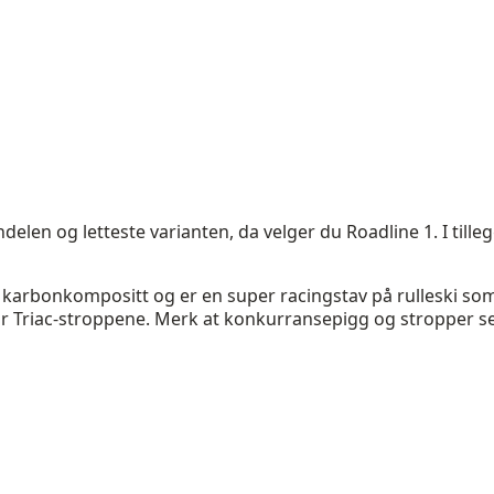
elen og letteste varianten, da velger du Roadline 1. I tille
% karbonkompositt og er en super racingstav på rulleski so
r Triac-stroppene. Merk at konkurransepigg og stropper se