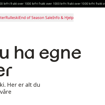
 frakt over 1000 kr
Fri frakt over 1000 kr
Fri frakt over 1000 kr
Fri frakt over 100
ter
Rulleski
End of Season Sale
Info & Hjelp
du ha egne
er
ki. Her er alt du
 våre