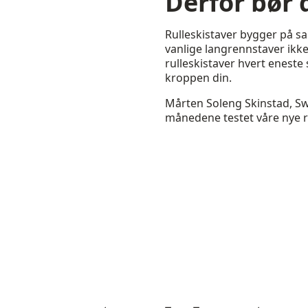
Derfor bør 
Rulleskistaver bygger på 
vanlige langrennstaver ikke 
rulleskistaver hvert eneste
kroppen din.
Mårten Soleng Skinstad, Sw
månedene testet våre nye ru