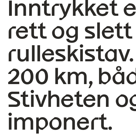
Inntrykket e
rett og slet
rulleskistav
200 km, båd
Stivheten o
imponert.