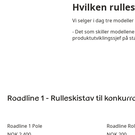
Hvilken rulle
Vi selger i dag tre modeller
- Det som skiller modellene
produktutviklingssjef på sta
Roadline 1 - Rulleskistav til konkur
Roadline 1 Pole
Roadline Rol
Pris:
Pris:
NOK 2 400
NOK 200