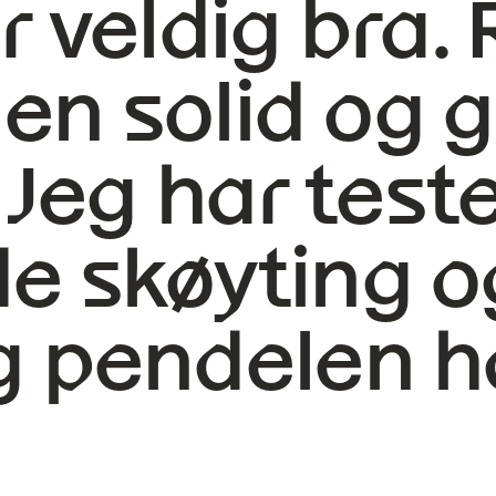
r veldig bra. 
t en solid og 
. Jeg har test
e skøyting og
g pendelen ha