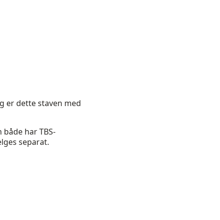
gg er dette staven med
m både har TBS-
lges separat.