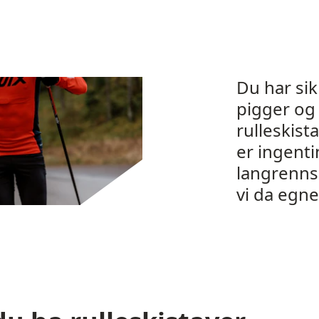
Du har sik
pigger og 
rulleskist
er ingenti
langrenns
vi da egne