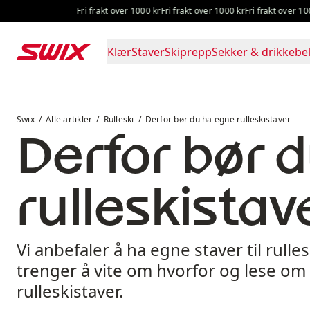
Hopp til innhold
Fri frakt over 1000 kr
Fri frakt over 1000 kr
Fri frakt over 1000 kr
Fri
Klær
Staver
Skiprepp
Sekker & drikkebel
Derfor bør du ha egne rulleskistaver
Swix
Alle artikler
Rulleski
Derfor bør du ha egne rulleskistaver
Derfor bør 
rulleskistav
Vi anbefaler å ha egne staver til rulles
trenger å vite om hvorfor og lese om
rulleskistaver.