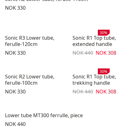
Pris:
NOK 330
Salg
:
30%
Sonic R3 Lower tube,
Sonic R1 Top tube,
ferulle-120cm
extended handle
Pris:
Originalpris:
Salgspris
:
NOK 330
NOK 440
NOK 308
Salg
:
30%
Sonic R2 Lower tube,
Sonic R1 Top tube,
ferulle-100cm
trekking handle
Pris:
Originalpris:
Salgspris
:
NOK 330
NOK 440
NOK 308
Lower tube MT300 ferrulle, piece
Pris:
NOK 440