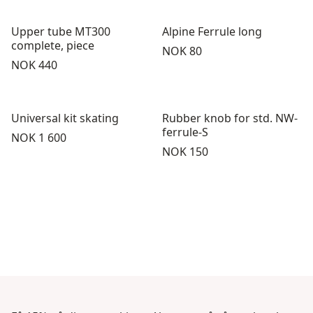
Upper tube MT300
Alpine Ferrule long
complete, piece
Pris:
NOK 80
Pris:
NOK 440
Universal kit skating
Rubber knob for std. NW-
ferrule-S
Pris:
NOK 1 600
Pris:
NOK 150