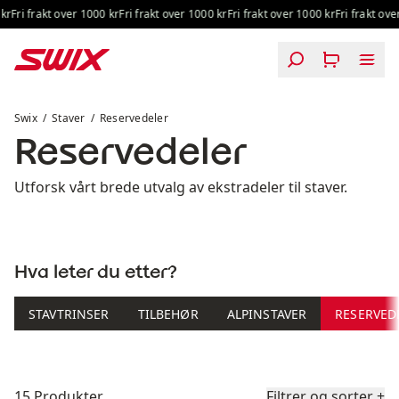
Hopp til innhold
r
Fri frakt over 1000 kr
Fri frakt over 1000 kr
Fri frakt over 1000 kr
Fri frakt over
Reservedeler
Swix
Staver
Reservedeler
Reservedeler
Utforsk vårt brede utvalg av ekstradeler til staver.
Hva leter du etter?
STAVTRINSER
TILBEHØR
ALPINSTAVER
RESERVED
Produktliste
15 Produkter
Filtrer og sorter
+