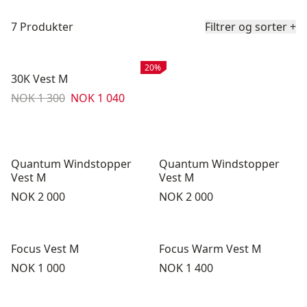
Produktliste
7 Produkter
Filtrer og sorter
+
Salg
:
20%
30K Vest M
Originalpris:
Salgspris
:
NOK 1 300
NOK 1 040
Quantum Windstopper
Quantum Windstopper
Vest M
Vest M
Pris:
Pris:
NOK 2 000
NOK 2 000
Focus Vest M
Focus Warm Vest M
Pris:
Pris:
NOK 1 000
NOK 1 400