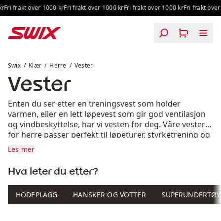
Hopp til innhold
r
Fri frakt over 1000 kr
Fri frakt over 1000 kr
Fri frakt over 1000 kr
Fri frakt over 
Vester
Swix
Klær
Herre
Vester
Vester
Enten du ser etter en treningsvest som holder
varmen, eller en lett løpevest som gir god ventilasjon
og vindbeskyttelse, har vi vesten for deg. Våre vester
for herre passer perfekt til løpeturer, styrketrening og
hverdagsaktivitet – med fokus på komfort,
Les mer
bevegelighet og funksjonelle detaljer.
Hva leter du etter?
HODEPLAGG
HANSKER OG VOTTER
SUPERUNDERTØY