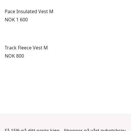
Pace Insulated Vest M
Pris:
NOK 1 600
Track Fleece Vest M
Pris:
NOK 800
Få 15% på ditt neste kjøp - Abonner på vårt nyhetsbrev