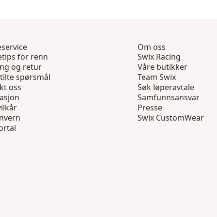
service
Om oss
tips for renn
Swix Racing
ing og retur
Våre butikker
tilte spørsmål
Team Swix
kt oss
Søk løperavtale
asjon
Samfunnsansvar
ilkår
Presse
nvern
Swix CustomWear
ortal