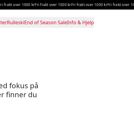
i frakt over 1000 kr
Fri frakt over 1000 kr
Fri frakt over 1000 kr
Fri frakt over 10
ter
Rulleski
End of Season Sale
Info & Hjelp
med fokus på
er finner du