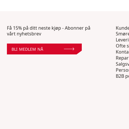
Få 15% på ditt neste kjøp - Abonner på
Kunde
vårt nyhetsbrev
Smøre
Lever
Ofte s
BLI MEDLEM NÅ
Konta
Repar
Salgsv
Perso
B2B p