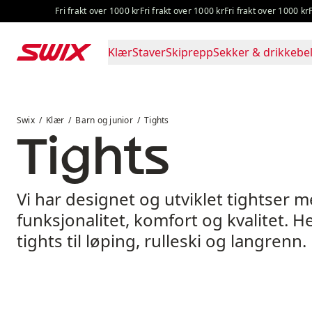
Hopp til innhold
Fri frakt over 1000 kr
Fri frakt over 1000 kr
Fri frakt over 1000 kr
Fr
Klær
Staver
Skiprepp
Sekker & drikkebel
Tights
Swix
Klær
Barn og junior
Tights
Tights
Vi har designet og utviklet tightser 
funksjonalitet, komfort og kvalitet. H
tights til løping, rulleski og langrenn.