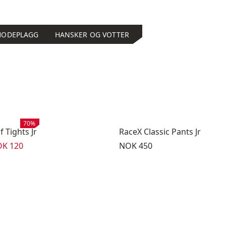
HODEPLAGG
HANSKER OG VOTTER
Salg
:
70%
f Tights Jr
RaceX Classic Pants Jr
lgspris
:
Pris:
K 120
NOK 450