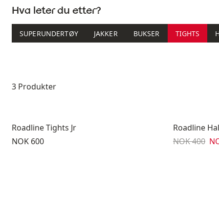
Hva leter du etter?
SUPERUNDERTØY
JAKKER
BUKSER
TIGHTS
Produktliste
3 Produkter
Roadline Tights Jr
Roadline Hal
Pris:
Originalpris:
Sa
NOK 600
NOK 400
NO