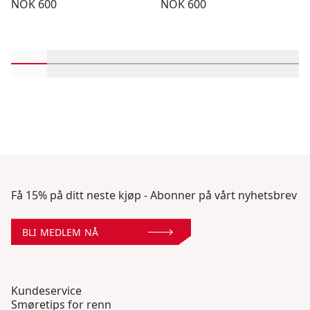
Pris:
Pris:
NOK 600
NOK 600
Rull inn-visningsprodukter 1 gjennom 2
Rull inn-visningsprodukter 3 gjennom 4
Rull inn-visningsprodukter 5 gjennom 
Rull inn-visningsprodukter 7 gj
Rull inn-visningsprodukt
Rull inn-visningsp
Rull inn-vi
Rull 
Få 15% på ditt neste kjøp - Abonner på vårt nyhetsbrev
BLI MEDLEM NÅ
Kundeservice
Smøretips for renn