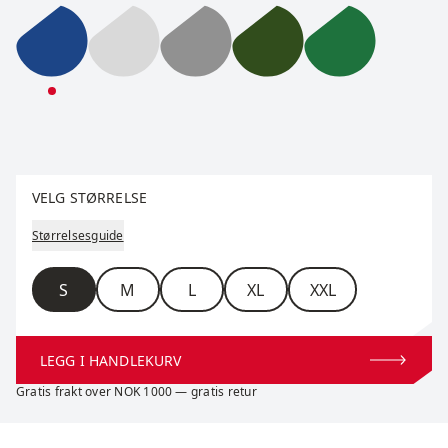
RaceX Merino Pants M
RaceX Merino Pants M
RaceX Merino Pants M
RaceX Merino Pants M
RaceX Merino
Velg størrelse
VELG STØRRELSE
Størrelsesguide
Størrelse
S
M
L
XL
XXL
LEGG I HANDLEKURV
Gratis frakt over NOK 1000 — gratis retur