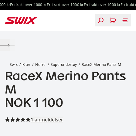
Hopp til innhold
00 kr
Fri frakt over 1000 kr
Fri frakt over 1000 kr
Fri frakt over 1000 kr
Fri frakt o
RaceX Merino Pants M
Swix
Klær
Herre
Superundertøy
RaceX Merino Pants M
RaceX Merino Pants
M
Pris:
NOK 1 100
Les alle anmeldelser
1 anmeldelser