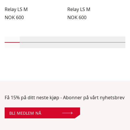
Relay LS M
Relay LS M
Pris:
Pris:
NOK 600
NOK 600
Rull inn-visningsprodukter 1 gjennom 2
Rull inn-visningsprodukter 3 gjennom 4
Rull inn-visningsprodukter 5 gjennom 
Rull inn-visningsprodukter 7 gj
Rull inn-visningsprodukt
Rull inn-visningsp
Rull inn-vi
Rull 
Få 15% på ditt neste kjøp - Abonner på vårt nyhetsbrev
BLI MEDLEM NÅ