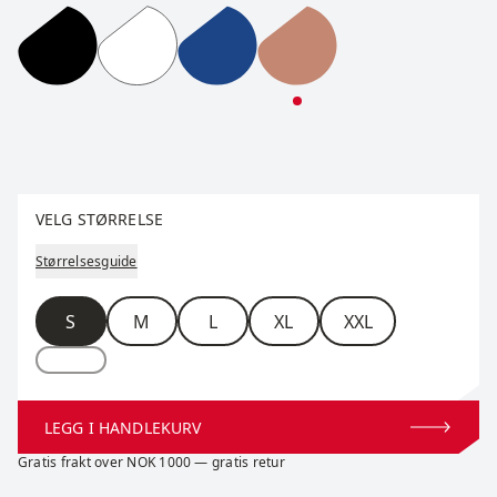
RaceX Classic Long Sleeve M
RaceX Classic Long Sleeve M
RaceX Classic Long Sleeve M
RaceX Classic Long Sl
Velg størrelse
VELG STØRRELSE
Størrelsesguide
Størrelse
S
M
L
XL
XXL
LEGG I HANDLEKURV
Gratis frakt over NOK 1000 — gratis retur