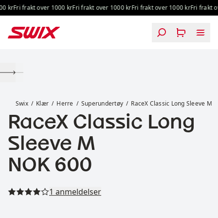
Hopp til innhold
0 kr
Fri frakt over 1000 kr
Fri frakt over 1000 kr
Fri frakt over 1000 kr
Fri frakt ov
RaceX Classic Long Sleeve M
Swix
Klær
Herre
Superundertøy
RaceX Classic Long Sleeve M
RaceX Classic Long
Sleeve M
Pris:
NOK 600
Les alle anmeldelser
1 anmeldelser