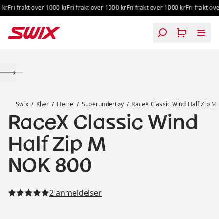
Hopp til innhold
r
Fri frakt over 1000 kr
Fri frakt over 1000 kr
Fri frakt over 1000 kr
Fri frakt over
RaceX Classic Wind Half Zip M
Swix
Klær
Herre
Superundertøy
RaceX Classic Wind Half Zip M
RaceX Classic Wind
Half Zip M
Pris:
NOK 800
Les alle anmeldelser
2 anmeldelser