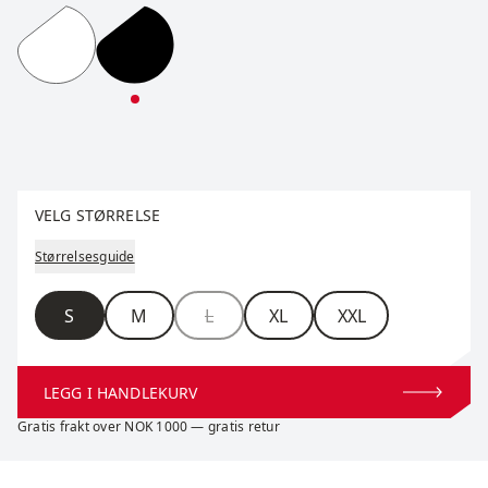
RaceX Classic Wind Half Zip M
RaceX Classic Wind Half Zip M
Velg størrelse
VELG STØRRELSE
Størrelsesguide
Størrelse
S
M
L
XL
XXL
LEGG I HANDLEKURV
Gratis frakt over NOK 1000 — gratis retur