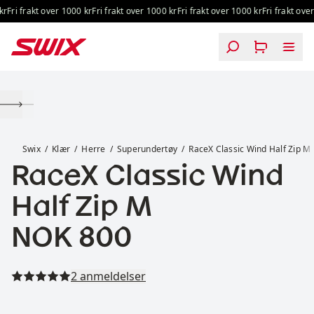
Hopp til innhold
Fri frakt over 1000 kr
Fri frakt over 1000 kr
Fri frakt over 1000 kr
Fri frakt over 
RaceX Classic Wind Half Zip M
Swix
Klær
Herre
Superundertøy
RaceX Classic Wind Half Zip M
RaceX Classic Wind
Half Zip M
Pris:
NOK 800
Les alle anmeldelser
2 anmeldelser