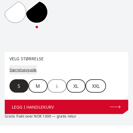
RaceX Classic Wind Half Zip M
RaceX Classic Wind Half Zip M
Velg størrelse
VELG STØRRELSE
Størrelsesguide
Størrelse
S
M
L
XL
XXL
LEGG I HANDLEKURV
Gratis frakt over NOK 1000 — gratis retur