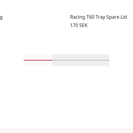
ag
Racing T60 Tray Spare Lid
Pris:
170 SEK
Rulla in-visningsprodukter 1 genom 4
Rulla in-visningsprodukter 
Rulla in-visning