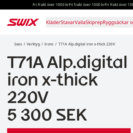
Hoppa till innehåll
Fri frakt över 1000 kr
Fri frakt över 1000 kr
Fri frakt över 1000 k
Kläder
Stavar
Valla
Skiprep
Ryggsäckar o
T71A Alp.digital iron x-thick 220V
Swix
Verktyg
Irons
T71A Alp.digital iron x-thick 220V
T71A Alp.digital
iron x-thick
220V
Pris:
5 300 SEK