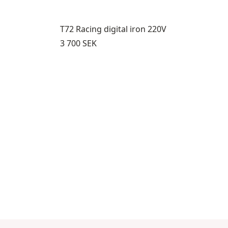
T72 Racing digital iron 220V
Pris:
3 700 SEK
5 genom 8
sprodukter 9 genom 11