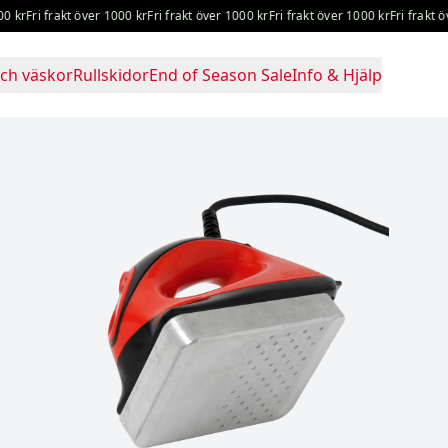
r
Fri frakt över 1000 kr
Fri frakt över 1000 kr
Fri frakt över 1000 kr
Fri frakt över
ch väskor
Rullskidor
End of Season Sale
Info & Hjälp