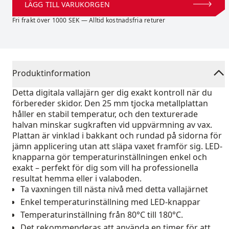
LÄGG TILL VARUKORGEN
Fri frakt över 1000 SEK — Alltid kostnadsfria returer
Produktinformation
Detta digitala vallajärn ger dig exakt kontroll när du
förbereder skidor. Den 25 mm tjocka metallplattan
håller en stabil temperatur, och den texturerade
halvan minskar sugkraften vid uppvärmning av vax.
Plattan är vinklad i bakkant och rundad på sidorna för
jämn applicering utan att släpa vaxet framför sig. LED-
knapparna gör temperaturinställningen enkel och
exakt – perfekt för dig som vill ha professionella
resultat hemma eller i valaboden.
Ta vaxningen till nästa nivå med detta vallajärnet
Enkel temperaturinställning med LED-knappar
Temperaturinställning från 80°C till 180°C.
Det rekommenderas att använda en timer för att