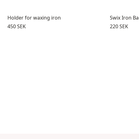
Holder for waxing iron
Swix Iron B
Pris:
Pris:
450 SEK
220 SEK