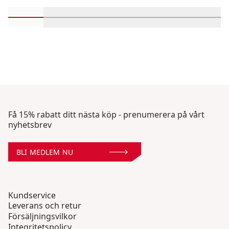
Rulla in-visningsprodukter 1 genom 2
Rulla in-visningsprodukter 3 genom 4
Rulla in-visningsprodukter 5 ge
Rulla in-visningsproduk
Rulla in-visni
Rulla 
Få 15% rabatt ditt nästa köp - prenumerera på vårt
nyhetsbrev
BLI MEDLEM NU
Kundservice
Leverans och retur
Försäljningsvilkor
Integritetspolicy