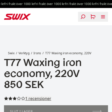
Hoppa till innehåll
kr
Fri frakt över 1000 kr
Fri frakt över 1000 kr
Fri frakt över 1000 kr
Fri frakt öve
T77 Waxing iron economy, 220V
Swix
Verktyg
Irons
T77 Waxing iron economy, 220V
T77 Waxing iron
economy, 220V
Pris:
850 SEK
Läs alla recensioner
1 recensioner
SLUT I LAGER