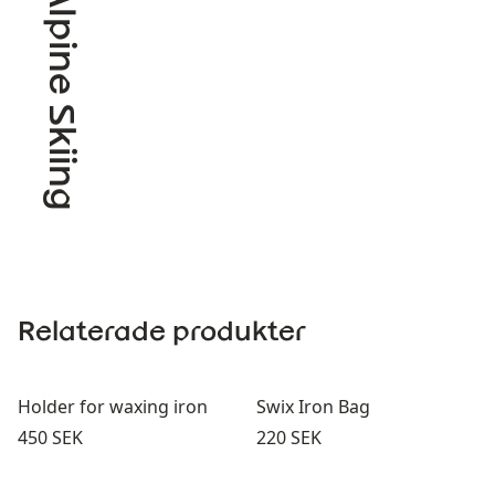
Alpine Skiing
Relaterade produkter
Holder for waxing iron
Swix Iron Bag
Pris:
Pris:
450 SEK
220 SEK