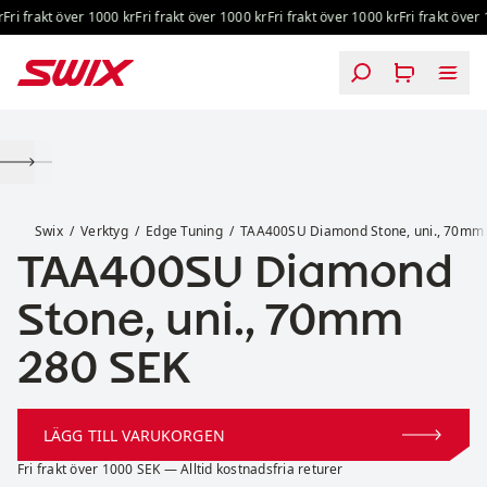
Hoppa till innehåll
Fri frakt över 1000 kr
Fri frakt över 1000 kr
Fri frakt över 1000 kr
Fri frakt över 1
TAA400SU Diamond Stone, uni., 70mm
Swix
Verktyg
Edge Tuning
TAA400SU Diamond Stone, uni., 70mm
TAA400SU Diamond
Stone, uni., 70mm
Pris:
280 SEK
LÄGG TILL VARUKORGEN
Fri frakt över 1000 SEK — Alltid kostnadsfria returer