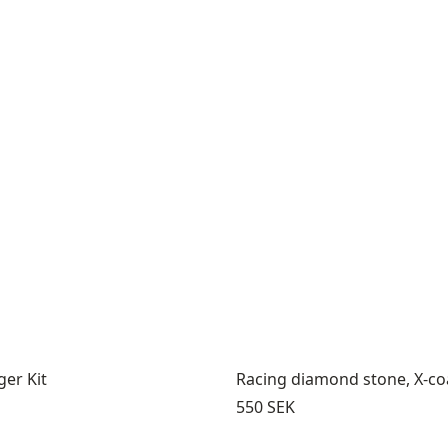
er Kit
Racing diamond stone, X-c
Pris:
550 SEK