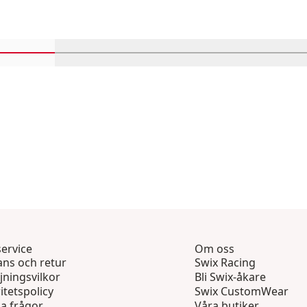
Rulla in-visningsprodukter 1 genom 4
Rulla in-visningsprodukter 5 genom 8
Rulla in-visningsprodukter 
Rulla in-visnin
Rull
ervice
Om oss
ans och retur
Swix Racing
jningsvilkor
Bli Swix-åkare
itetspolicy
Swix CustomWear
ga frågor
Våra butiker