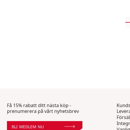
Få 15% rabatt ditt nästa köp -
Kunds
prenumerera på vårt nyhetsbrev
Lever
Försäl
Integr
BLI MEDLEM NU
Vanli