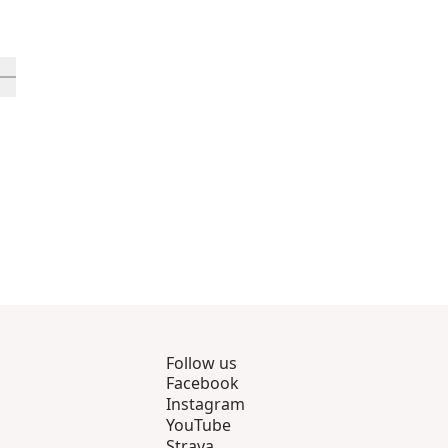
9 genom 12
gsprodukter 13 genom 16
a in-visningsprodukt 17
Follow us
Facebook
Instagram
YouTube
Strava