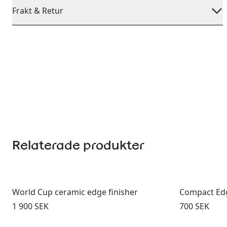
Frakt & Retur
Relaterade produkter
World Cup ceramic edge finisher
Compact Edg
Pris:
Pris:
1 900 SEK
700 SEK