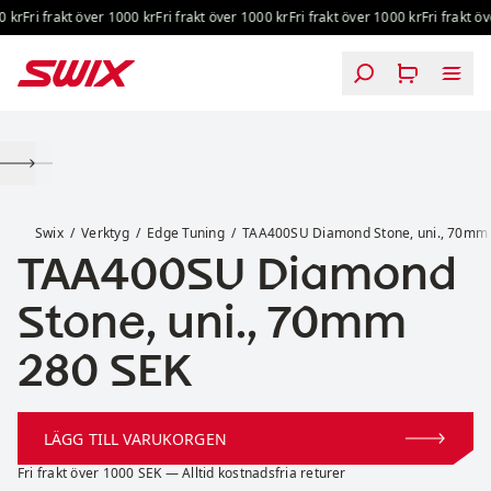
Hoppa till innehåll
 kr
Fri frakt över 1000 kr
Fri frakt över 1000 kr
Fri frakt över 1000 kr
Fri frakt öv
TAA400SU Diamond Stone, uni., 70mm
Swix
Verktyg
Edge Tuning
TAA400SU Diamond Stone, uni., 70mm
TAA400SU Diamond
Stone, uni., 70mm
Pris:
280 SEK
LÄGG TILL VARUKORGEN
Fri frakt över 1000 SEK — Alltid kostnadsfria returer