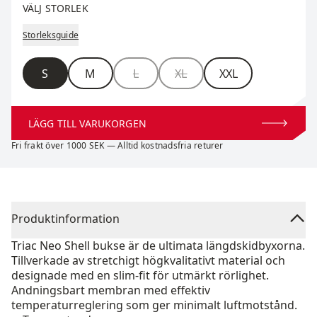
VÄLJ STORLEK
Storleksguide
Storlek
S
M
L
XL
XXL
LÄGG TILL VARUKORGEN
Fri frakt över 1000 SEK — Alltid kostnadsfria returer
Produktinformation
Triac Neo Shell bukse är de ultimata längdskidbyxorna.
Tillverkade av stretchigt högkvalitativt material och
designade med en slim-fit för utmärkt rörlighet.
Andningsbart membran med effektiv
temperaturreglering som ger minimalt luftmotstånd.