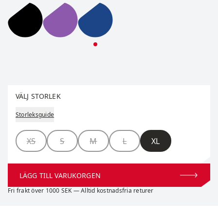
Pace High Waist Half Tights W
Pace High Waist Half Tights W
Pace High Waist Half Tights W
Välj storlek
VÄLJ STORLEK
Storleksguide
Storlek
XS
S
M
L
XL
LÄGG TILL VARUKORGEN
Fri frakt över 1000 SEK — Alltid kostnadsfria returer