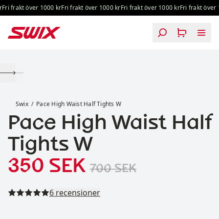
Hoppa till innehåll
Fri frakt över 1000 kr
Fri frakt över 1000 kr
Fri frakt över 1000 kr
Fri frakt över 
Pace High Waist Half Tights W
Swix
Pace High Waist Half Tights W
Pace High Waist Half
Tights W
Reapris
:
Originalpris:
350 SEK
700 SEK
Läs alla recensioner
6 recensioner