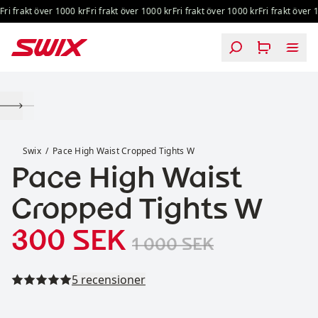
Hoppa till innehåll
ri frakt över 1000 kr
Fri frakt över 1000 kr
Fri frakt över 1000 kr
Fri frakt över 1
Pace High Waist Cropped Tights W
Swix
Pace High Waist Cropped Tights W
Pace High Waist
Cropped Tights W
Reapris
:
Originalpris:
300 SEK
1 000 SEK
Läs alla recensioner
5 recensioner