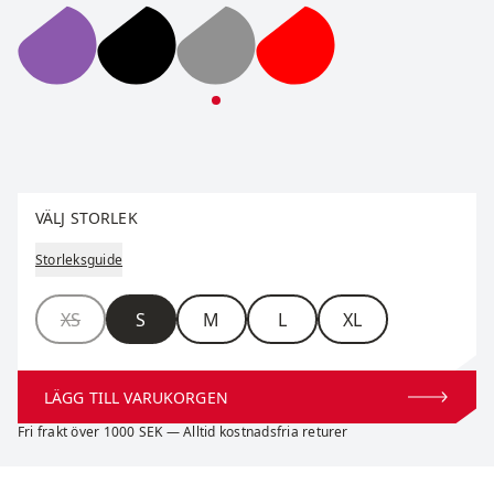
Pace High Waist Cropped Tights W
Pace High Waist Cropped Tights W
Pace High Waist Cropped Tight
Pace High Waist Cropp
Välj storlek
VÄLJ STORLEK
Storleksguide
Storlek
XS
S
M
L
XL
LÄGG TILL VARUKORGEN
Fri frakt över 1000 SEK — Alltid kostnadsfria returer