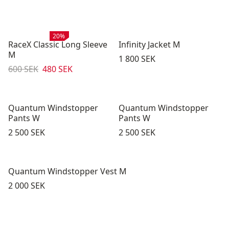
Rea
:
20%
RaceX Classic Long Sleeve
Infinity Jacket M
M
Pris:
1 800 SEK
Originalpris:
Reapris
:
600 SEK
480 SEK
Quantum Windstopper
Quantum Windstopper
Pants W
Pants W
Pris:
Pris:
2 500 SEK
2 500 SEK
Quantum Windstopper Vest M
Pris:
2 000 SEK