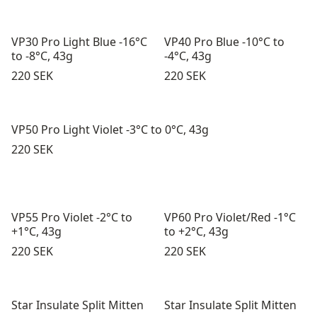
VP30 Pro Light Blue -16°C
VP40 Pro Blue -10°C to
to -8°C, 43g
-4°C, 43g
Pris:
Pris:
220 SEK
220 SEK
VP50 Pro Light Violet -3°C to 0°C, 43g
Pris:
220 SEK
VP55 Pro Violet -2°C to
VP60 Pro Violet/Red -1°C
+1°C, 43g
to +2°C, 43g
Pris:
Pris:
220 SEK
220 SEK
Star Insulate Split Mitten
Star Insulate Split Mitten