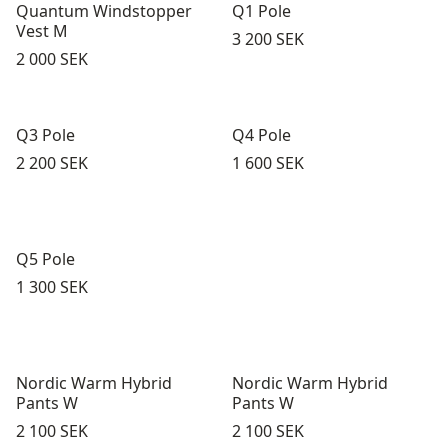
Quantum Windstopper
Q1 Pole
Vest M
Pris:
3 200 SEK
Pris:
2 000 SEK
Q3 Pole
Q4 Pole
Pris:
Pris:
2 200 SEK
1 600 SEK
Q5 Pole
Pris:
1 300 SEK
Nordic Warm Hybrid
Nordic Warm Hybrid
Pants W
Pants W
Pris:
Pris:
2 100 SEK
2 100 SEK