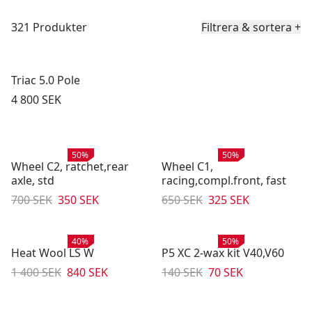
Produktlista
321 Produkter
Filtrera & sortera
+
Triac 5.0 Pole
Pris:
4 800 SEK
Rea
:
Rea
:
50%
50%
Wheel C2, ratchet,rear
Wheel C1,
axle, std
racing,compl.front, fast
Originalpris:
Reapris
:
Originalpris:
Reapris
:
700 SEK
350 SEK
650 SEK
325 SEK
Rea
:
Rea
:
40%
50%
Heat Wool LS W
P5 XC 2-wax kit V40,V60
Originalpris:
Reapris
:
Originalpris:
Reapris
:
1 400 SEK
840 SEK
140 SEK
70 SEK