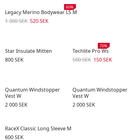
Rea
:
60%
Legacy Merino Bodywear LS M
Originalpris:
Reapris
:
1 300 SEK
520 SEK
Rea
:
70%
Star Insulate Mitten
Techlite Pro Ws
Pris:
Originalpris:
Reapris
:
800 SEK
500 SEK
150 SEK
Quantum Windstopper
Quantum Windstopper
Vest W
Vest W
Pris:
Pris:
2 000 SEK
2 000 SEK
RaceX Classic Long Sleeve M
Pris:
600 SEK