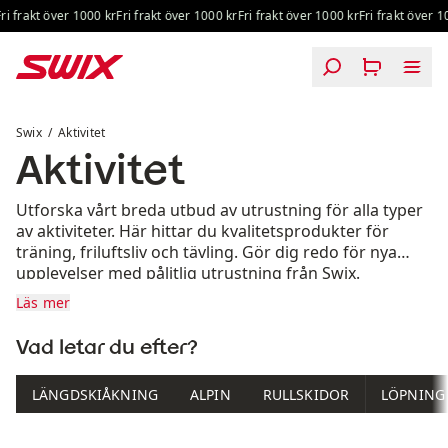
Hoppa till innehåll
 frakt över 1000 kr
Fri frakt över 1000 kr
Fri frakt över 1000 kr
Fri frakt över 100
Aktivitet
Swix
Aktivitet
Aktivitet
Utforska vårt breda utbud av utrustning för alla typer
av aktiviteter. Här hittar du kvalitetsprodukter för
träning, friluftsliv och tävling. Gör dig redo för nya
upplevelser med pålitlig utrustning från Swix.
Läs mer
Vad letar du efter?
LÄNGDSKIÅKNING
ALPIN
RULLSKIDOR
LÖPNING