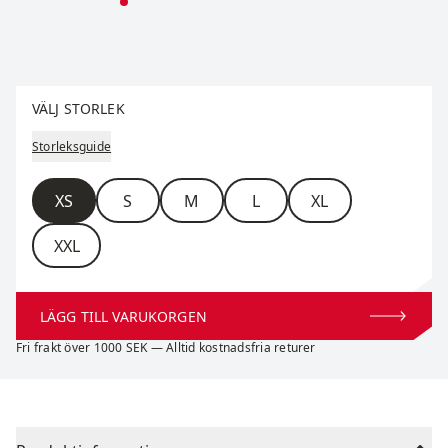
Välj storlek
VÄLJ STORLEK
Storleksguide
Storlek
XS
S
M
L
XL
XXL
LÄGG TILL VARUKORGEN
Fri frakt över 1000 SEK — Alltid kostnadsfria returer