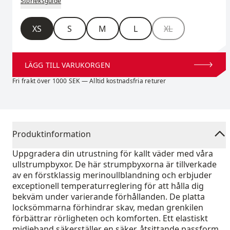
Storleksguide
Storlek
XS
S
M
L
XL
LÄGG TILL VARUKORGEN
Fri frakt över 1000 SEK — Alltid kostnadsfria returer
Produktinformation
Uppgradera din utrustning för kallt väder med våra
ullstrumpbyxor. De här strumpbyxorna är tillverkade
av en förstklassig merinoullblandning och erbjuder
exceptionell temperaturreglering för att hålla dig
bekväm under varierande förhållanden. De platta
locksömmarna förhindrar skav, medan grenkilen
förbättrar rörligheten och komforten. Ett elastiskt
midjeband säkerställer en säker, åtsittande passform.