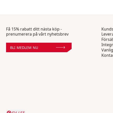
Få 15% rabatt ditt nästa köp -
Kunds
prenumerera på vårt nyhetsbrev
Lever
Försäl
Integr
BLI MEDLEM NU
Vanli
Konta
SV
/
SE