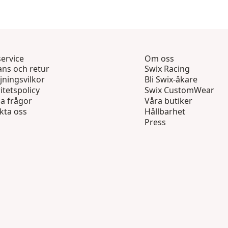
ervice
Om oss
ans och retur
Swix Racing
jningsvilkor
Bli Swix-åkare
itetspolicy
Swix CustomWear
ga frågor
Våra butiker
kta oss
Hållbarhet
Press