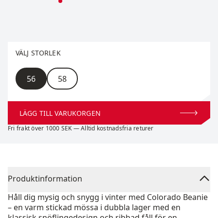
Välj storlek
VÄLJ STORLEK
Storlek
56
58
LÄGG TILL VARUKORGEN
Fri frakt över 1000 SEK — Alltid kostnadsfria returer
Produktinformation
Håll dig mysig och snygg i vinter med Colorado Beanie
– en varm stickad mössa i dubbla lager med en
klassisk snöflingedesign och ribbad fåll för en