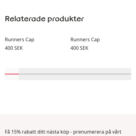
Relaterade produkter
Runners Cap
Runners Cap
Pris:
Pris:
400 SEK
400 SEK
Rulla in-visningsprodukter 1 genom 2
Rulla in-visningsprodukter 3 genom 4
Rulla in-visningsprodukter 5 genom 6
Rulla in-visningsprodukter 7 geno
Rulla in-visningsprodukter 
Rulla in-visningsprodu
Rulla in-visning
Rulla in-v
Rulla
Få 15% rabatt ditt nästa köp - prenumerera på vårt