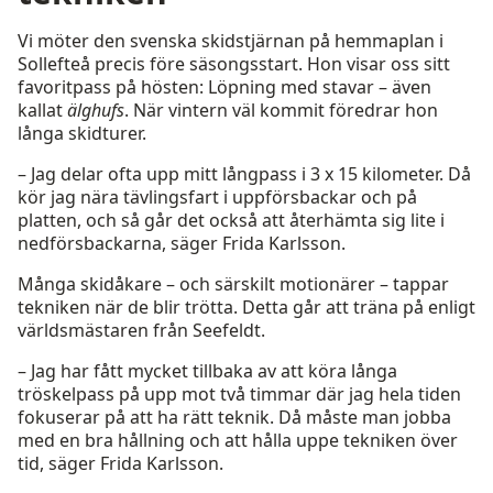
Vi möter den svenska skidstjärnan på hemmaplan i
Sollefteå precis före säsongsstart. Hon visar oss sitt
favoritpass på hösten: Löpning med stavar – även
kallat
älghufs
. När vintern väl kommit föredrar hon
långa skidturer.
– Jag delar ofta upp mitt långpass i 3 x 15 kilometer. Då
kör jag nära tävlingsfart i uppförsbackar och på
platten, och så går det också att återhämta sig lite i
nedförsbackarna, säger Frida Karlsson.
Många skidåkare – och särskilt motionärer – tappar
tekniken när de blir trötta. Detta går att träna på enligt
världsmästaren från Seefeldt.
– Jag har fått mycket tillbaka av att köra långa
tröskelpass på upp mot två timmar där jag hela tiden
fokuserar på att ha rätt teknik. Då måste man jobba
med en bra hållning och att hålla uppe tekniken över
tid, säger Frida Karlsson.