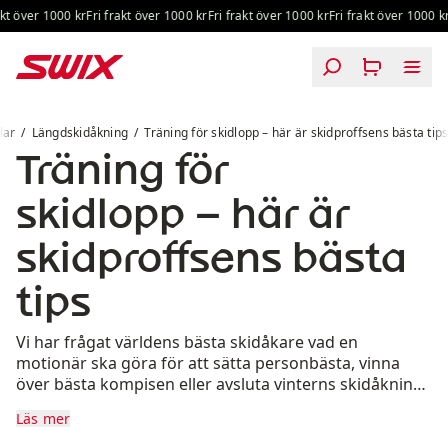
Hoppa till innehåll
 över 1000 kr
Fri frakt över 1000 kr
Fri frakt över 1000 kr
Fri frakt över 1000 kr
Träning för skidlopp – här är skidproffsens bästa tips
lar
Längdskidåkning
Träning för skidlopp – här är skidproffsens bästa tip
Träning för
skidlopp – här är
skidproffsens bästa
tips
Vi har frågat världens bästa skidåkare vad en
motionär ska göra för att sätta personbästa, vinna
över bästa kompisen eller avsluta vinterns skidåkning
på ett snyggt sätt.
Läs mer