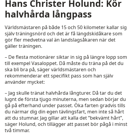
Hans Christer Holund: Kör
halvhårda långpass
Världsmästaren på både 15 och 50 kilometer kallar sig
själv träningsnörd och det är få längdskidåkare som
gör fler medvetna val än landslagsåkaren när det
gäller träningen.
– De flesta motionärer siktar in sig på längre lopp som
till exempel Vasaloppet. Då måste du träna på det du
ska bli bra på, säger världsmästaren och
rekommenderar ett specifikt pass som han själv
använder mycket:
– Jag skulle tränat halvhårda långturer. Då tar du det
lugnt de första tjugo minuterna, men sedan börjar du
gå på efterhand under passet. Öka farten gradvis tills
du närmar dig din egen tävlingsfart, men inte så hårt
att du stumnar. Jag gillar att kalla det ”bekvämt hårt”,
säger Holund, och tillägger att passet bör pågå i minst
två timmar.