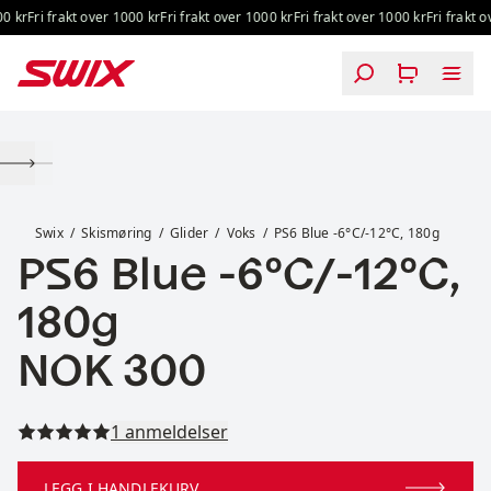
Hopp til innhold
 kr
Fri frakt over 1000 kr
Fri frakt over 1000 kr
Fri frakt over 1000 kr
Fri frakt ov
PS6 Blue -6°C/-12°C, 180g
Swix
Skismøring
Glider
Voks
PS6 Blue -6°C/-12°C, 180g
PS6 Blue -6°C/-12°C,
180g
Pris:
NOK 300
Les alle anmeldelser
1 anmeldelser
LEGG I HANDLEKURV