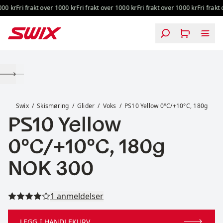
Hopp til innhold
00 kr
Fri frakt over 1000 kr
Fri frakt over 1000 kr
Fri frakt over 1000 kr
Fri frakt o
PS10 Yellow 0°C/+10°C, 180g
Swix
Skismøring
Glider
Voks
PS10 Yellow 0°C/+10°C, 180g
PS10 Yellow
0°C/+10°C, 180g
Pris:
NOK 300
Les alle anmeldelser
1 anmeldelser
LEGG I HANDLEKURV