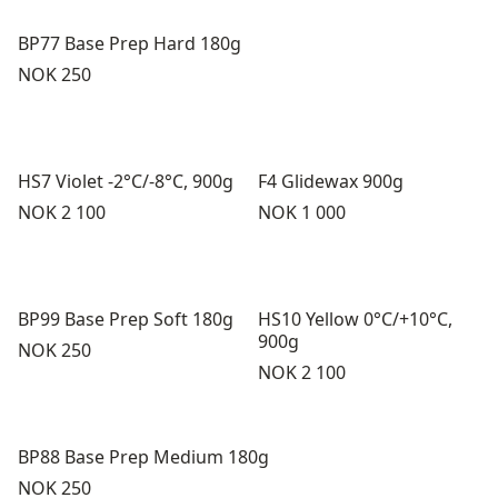
BP77 Base Prep Hard 180g
Pris:
NOK 250
HS7 Violet -2°C/-8°C, 900g
F4 Glidewax 900g
Pris:
Pris:
NOK 2 100
NOK 1 000
BP99 Base Prep Soft 180g
HS10 Yellow 0°C/+10°C,
900g
Pris:
NOK 250
Pris:
NOK 2 100
BP88 Base Prep Medium 180g
Pris:
NOK 250