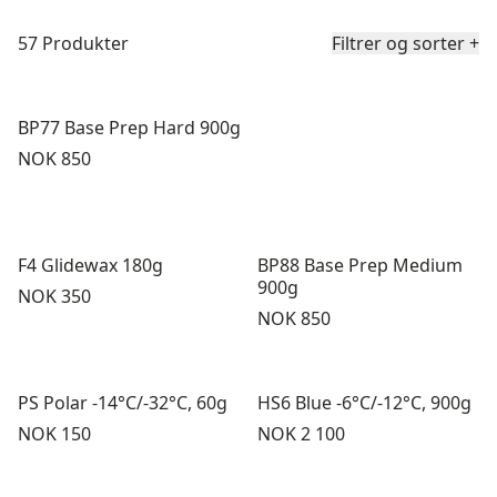
Produktliste
57 Produkter
Filtrer og sorter
+
BP77 Base Prep Hard 900g
Pris:
NOK 850
F4 Glidewax 180g
BP88 Base Prep Medium
900g
Pris:
NOK 350
Pris:
NOK 850
PS Polar -14°C/-32°C, 60g
HS6 Blue -6°C/-12°C, 900g
Pris:
Pris:
NOK 150
NOK 2 100