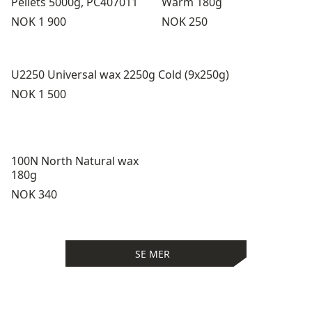
Pellets 5000g, PC407011
Warm 180g
Pris:
Pris:
NOK 1 900
NOK 250
U2250 Universal wax 2250g Cold (9x250g)
Pris:
NOK 1 500
100N North Natural wax
180g
Pris:
NOK 340
SE MER