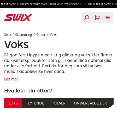
Hopp til innhold
rakt over 1000 kr
Fri frakt over 1000 kr
Fri frakt over 1000 kr
Fri frakt over 1000 
Voks
Swix
Skismøring
Glider
Voks
Voks
Få god fart i løypa med riktig glider og voks. Her finner
du kvalitetsprodukter som gir skiene dine optimal glid
under alle forhold. Perfekt for deg som vil ha best
mulig skiopplevelse hver gang.
Les mer
Hva leter du etter?
VOKS
FLYTENDE
PULVER
UNIVERSALGLIDER