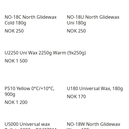
NO-18C North Glidewax
NO-18U North Glidewax
Cold 180g
Uni 180g
Pris:
Pris:
NOK 250
NOK 250
U2250 Uni Wax 2250g Warm (9x250g)
Pris:
NOK 1 500
PS10 Yellow 0°C/+10°C,
U180 Universal Wax, 180g
900g
Pris:
NOK 170
Pris:
NOK 1 200
U5000 Universal wax
NO-18W North Glidewax