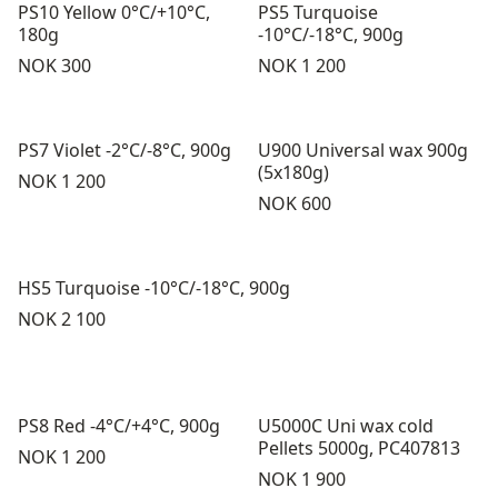
PS10 Yellow 0°C/+10°C,
PS5 Turquoise
180g
-10°C/-18°C, 900g
Pris:
Pris:
NOK 300
NOK 1 200
PS7 Violet -2°C/-8°C, 900g
U900 Universal wax 900g
(5x180g)
Pris:
NOK 1 200
Pris:
NOK 600
HS5 Turquoise -10°C/-18°C, 900g
Pris:
NOK 2 100
PS8 Red -4°C/+4°C, 900g
U5000C Uni wax cold
Pellets 5000g, PC407813
Pris:
NOK 1 200
Pris:
NOK 1 900