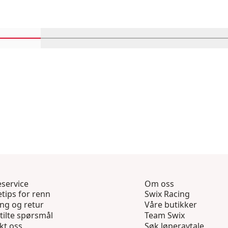
Rull inn-visningsprodukter 1 gjennom 4
Rull inn-visningsprodukter 5 gjennom 8
Rull inn-visningsprodukter 
Rull inn-visning
Rull
service
Om oss
tips for renn
Swix Racing
ing og retur
Våre butikker
tilte spørsmål
Team Swix
kt oss
Søk løperavtale