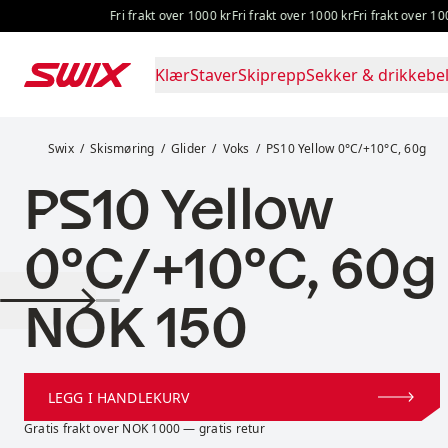
Hopp til innhold
Fri frakt over 1000 kr
Fri frakt over 1000 kr
Fri frakt over 1000 kr
Klær
Staver
Skiprepp
Sekker & drikkebel
PS10 Yellow 0°C/+10°C, 60g
Swix
Skismøring
Glider
Voks
PS10 Yellow 0°C/+10°C, 60g
PS10 Yellow
0°C/+10°C, 60g
Pris:
NOK 150
LEGG I HANDLEKURV
Gratis frakt over NOK 1000 — gratis retur