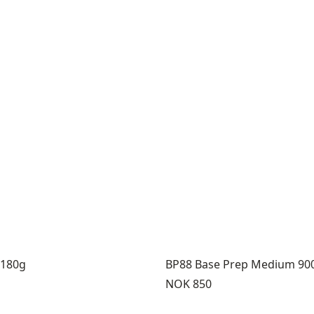
 180g
BP88 Base Prep Medium 90
Pris:
NOK 850