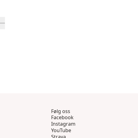
9 gjennom 12
sprodukter 13 gjennom 16
 inn-visningsprodukt 17
Følg oss
Facebook
Instagram
YouTube
Strava