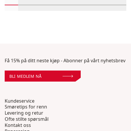
Rull inn-visningsprodukter 1 gjennom 2
Rull inn-visningsprodukter 3 gjennom 4
Rull inn-visningsprodukter 5 gjennom 6
Rull inn-visningsprodukter 7 gjen
Rull inn-visningsprodukter 
Rull inn-visningsprodu
Rull inn-visning
Rull inn-v
Rull 
Få 15% på ditt neste kjøp - Abonner på vårt nyhetsbrev
BLI MEDLEM NÅ
Kundeservice
Smøretips for renn
Levering og retur
Ofte stilte spørsmål
Kontakt oss