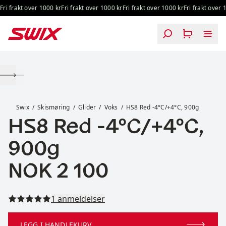
Hopp til innhold
ri frakt over 1000 kr
Fri frakt over 1000 kr
Fri frakt over 1000 kr
Fri frakt over 10
HS8 Red -4°C/+4°C, 900g
Swix
Skismøring
Glider
Voks
HS8 Red -4°C/+4°C, 900g
HS8 Red -4°C/+4°C,
900g
Pris:
NOK 2 100
Les alle anmeldelser
1 anmeldelser
LEGG I HANDLEKURV