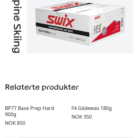
Alpine Skiing
Relaterte produkter
BP77 Base Prep Hard
F4 Glidewax 180g
900g
Pris:
NOK 350
Pris:
NOK 850