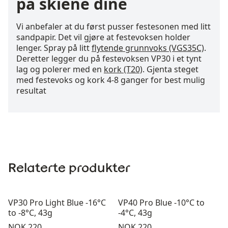
på skiene dine
Vi anbefaler at du først pusser festesonen med litt
sandpapir. Det vil gjøre at festevoksen holder
lenger. Spray på litt
flytende grunnvoks (VGS35C)
.
Deretter legger du på festevoksen VP30 i et tynt
lag og polerer med en
kork (T20)
. Gjenta steget
med festevoks og kork 4-8 ganger for best mulig
resultat
Relaterte produkter
VP30 Pro Light Blue -16°C
VP40 Pro Blue -10°C to
to -8°C, 43g
-4°C, 43g
Pris:
Pris:
NOK 220
NOK 220