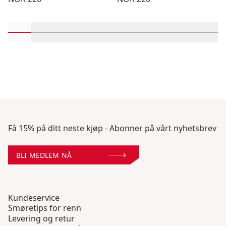
Rull inn-visningsprodukter 1 gjennom 2
Rull inn-visningsprodukter 3 gjennom 4
Rull inn-visningsprodukter 5 gjennom 6
Rull inn-visningsprodukter 7 gjen
Rull inn-visningsprodukter 
Rull inn-visningsprodu
Rull inn-visning
Rull inn-v
Rull 
Få 15% på ditt neste kjøp - Abonner på vårt nyhetsbrev
BLI MEDLEM NÅ
Kundeservice
Smøretips for renn
Levering og retur