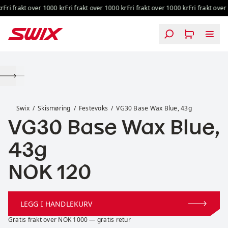
Hopp til innhold
Fri frakt over 1000 kr
Fri frakt over 1000 kr
Fri frakt over 1000 kr
Fri frakt over 
VG30 Base Wax Blue, 43g
Swix
Skismøring
Festevoks
VG30 Base Wax Blue, 43g
VG30 Base Wax Blue,
43g
Pris:
NOK 120
LEGG I HANDLEKURV
Gratis frakt over NOK 1000 — gratis retur