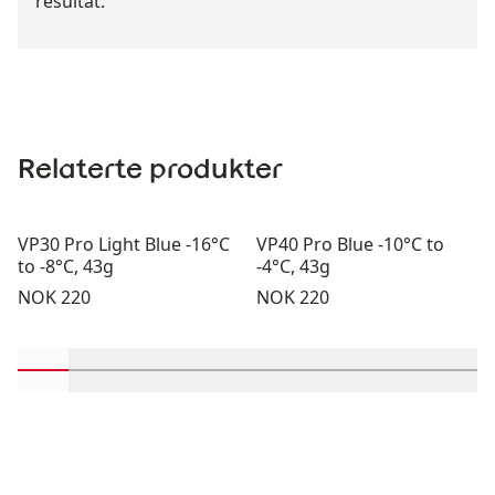
resultat.
Relaterte produkter
VP30 Pro Light Blue -16°C
VP40 Pro Blue -10°C to
to -8°C, 43g
-4°C, 43g
Pris:
Pris:
NOK 220
NOK 220
Rull inn-visningsprodukter 1 gjennom 2
Rull inn-visningsprodukter 3 gjennom 4
Rull inn-visningsprodukter 5 gjennom 6
Rull inn-visningsprodukter 7 gjen
Rull inn-visningsprodukter 
Rull inn-visningsprodu
Rull inn-visning
Rull inn-v
Rull 