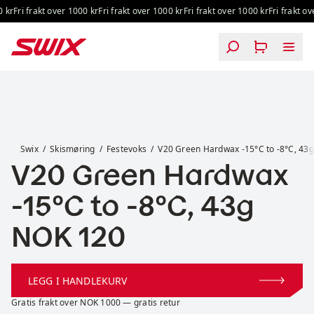
Hopp til innhold
kr
Fri frakt over 1000 kr
Fri frakt over 1000 kr
Fri frakt over 1000 kr
Fri frakt ove
V20 Green Hardwax -15°C to -8°C, 43g
Swix
Skismøring
Festevoks
V20 Green Hardwax -15°C to -8°C, 43g
V20 Green Hardwax
-15°C to -8°C, 43g
Pris:
NOK 120
LEGG I HANDLEKURV
Gratis frakt over NOK 1000 — gratis retur