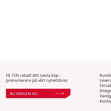
Få 15% rabatt ditt nästa köp -
Kunds
prenumerera på vårt nyhetsbrev
Lever
Försäl
Integr
BLI MEDLEM NU
Vanli
Konta