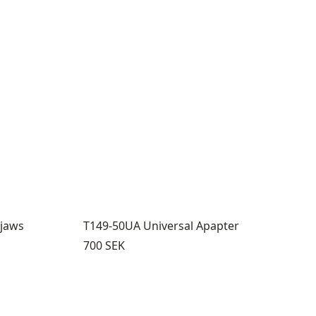
 jaws
T149-50UA Universal Apapter
Pris:
700 SEK