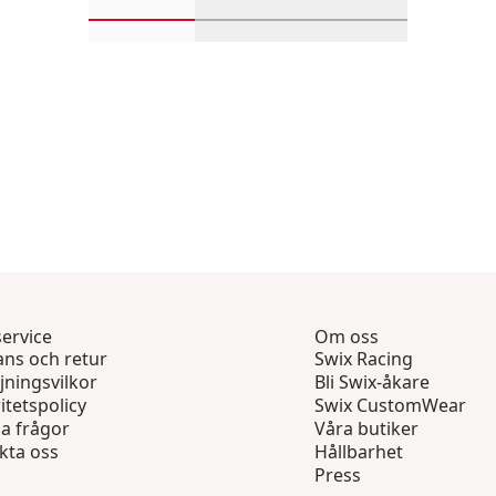
Rulla in-visningsprodukter 1 genom 4
Rulla in-visningsprodukter 
Rulla in-visnin
ervice
Om oss
ans och retur
Swix Racing
jningsvilkor
Bli Swix-åkare
itetspolicy
Swix CustomWear
ga frågor
Våra butiker
kta oss
Hållbarhet
Press