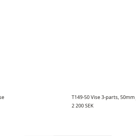
se
T149-50 Vise 3-parts, 50mm
Pris:
2 200 SEK