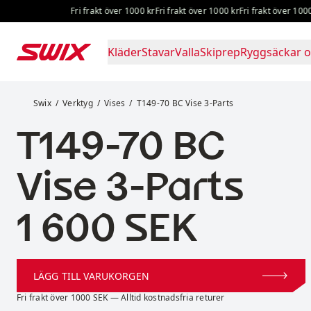
Hoppa till innehåll
Fri frakt över 1000 kr
Fri frakt över 1000 kr
Fri frakt över 1000 kr
Kläder
Stavar
Valla
Skiprep
Ryggsäckar o
T149-70 BC Vise 3-Parts
Swix
Verktyg
Vises
T149-70 BC Vise 3-Parts
T149-70 BC
Vise 3-Parts
Pris:
1 600 SEK
LÄGG TILL VARUKORGEN
Fri frakt över 1000 SEK — Alltid kostnadsfria returer