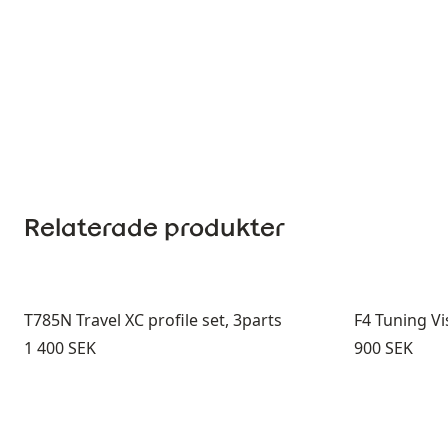
Relaterade produkter
T785N Travel XC profile set, 3parts
F4 Tuning Vi
Pris:
Pris:
1 400 SEK
900 SEK