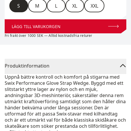
Storlek
S
M
L
XL
XXL
LÄGG TILL VARUKORGEN
Fri frakt över 1000 SEK — Alltid kostnadsfria returer
Produktinformation
Uppnå bättre kontroll och komfort på stigarna med
Swix Performance Glove Strap Wedge. Byggd med ett
slitstarkt yttre lager av nylon och en mjuk,
andningsbar 3D-meshinteriör, säkerställer denna rem
utmärkt kraftöverföring samtidigt som den håller dina
händer bekväma under långa sessioner. Den är
utformad för att passa Swix-stavar med kilhandtag
och är ett utmärkt val för både klassiska skidåkare och
skateåkare som söker prestanda och tillförlitlighet.