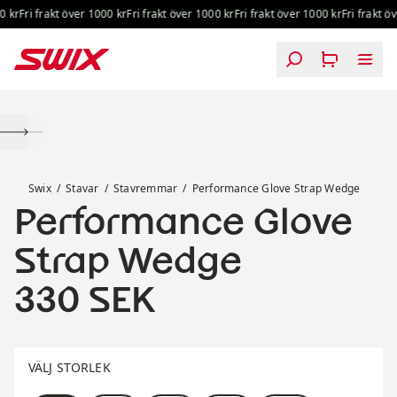
Hoppa till innehåll
 kr
Fri frakt över 1000 kr
Fri frakt över 1000 kr
Fri frakt över 1000 kr
Fri frakt öv
Performance Glove Strap Wedge
Swix
Stavar
Stavremmar
Performance Glove Strap Wedge
Performance Glove
Strap Wedge
Pris:
330 SEK
Välj storlek
VÄLJ STORLEK