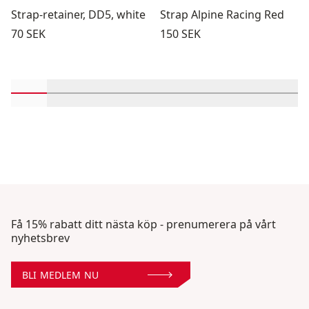
Strap-retainer, DD5, white
Strap Alpine Racing Red
Pris:
Pris:
70 SEK
150 SEK
Rulla in-visningsprodukter 1 genom 2
Rulla in-visningsprodukter 3 genom 4
Rulla in-visningsprodukter 5 genom 6
Rulla in-visningsprodukter 7 g
Rulla in-visningsprodukt
Rulla in-visningsp
Rulla in-vi
Rulla
Få 15% rabatt ditt nästa köp - prenumerera på vårt
nyhetsbrev
BLI MEDLEM NU